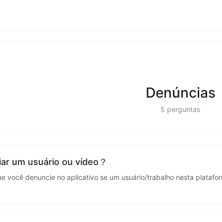
kwaikwaikwaikwai
kwaikwaikwaikwai
kwaikwaikwaikwai
Denúncias
kwaikwaikwaikwai
5
perguntas
kwaikwaikwaikwai
kwaikwaikwaikwai
ar um usuário ou vídeo？
ocê denuncie no aplicativo se um usuário/trabalho nesta plataform
kwaikwaikwaikwai