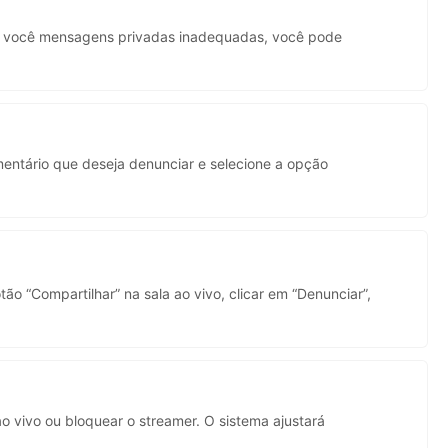
kwaikwaikwaikwai
r a você mensagens privadas inadequadas, você pode
kwaikwaikwaikwai
mentário que deseja denunciar e selecione a opção
kwaikwaikwaikwai
o “Compartilhar” na sala ao vivo, clicar em “Denunciar”,
kwaikwaikwaikwai
o vivo ou bloquear o streamer. O sistema ajustará