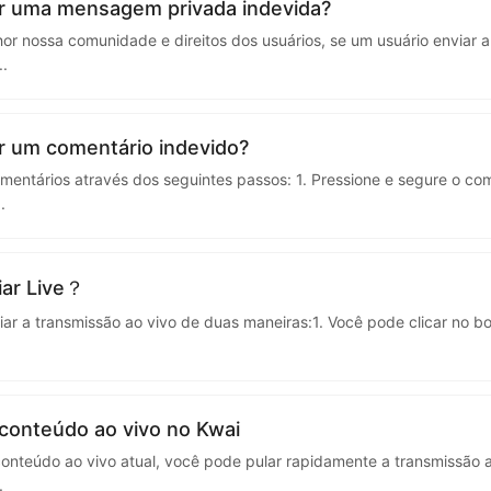
kwaikwaikwaikwai
r uma mensagem privada indevida?
hor nossa comunidade e direitos dos usuários, se um usuário envia
..
kwaikwaikwaikwai
kwaikwaikwaikwai
 um comentário indevido?
entários através dos seguintes passos: 1. Pressione e segure o co
..
kwaikwaikwaikwai
kwaikwaikwaikwai
ar Live？
r a transmissão ao vivo de duas maneiras:1. Você pode clicar no botã
kwaikwaikwaikwai
kwaikwaikwaikwai
conteúdo ao vivo no Kwai
onteúdo ao vivo atual, você pode pular rapidamente a transmissão a
.