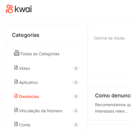
kwaikwaikwaikwai
kwaikwaikwaikwai
Categorias
Central de Ajuda
kwaikwaikwaikwai
Todas as Categorias
kwaikwaikwaikwai
Vídeo
6
kwaikwaikwaikwai
Aplicativo
4
kwaikwaikwaikwai
Como denunci
Denúncias
5
Recomendamos que v
Vinculação de Número
4
interesses relev
...
kwaikwaikwaikwai
Conta
6