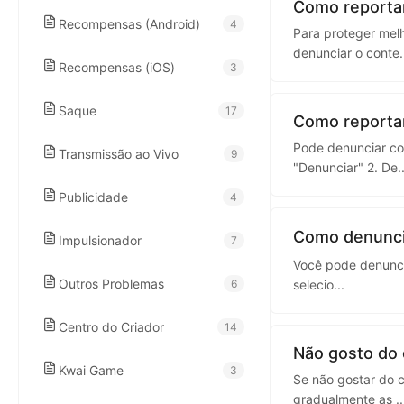
kwaikwaikwaikwai
Como reporta
Recompensas (Android)
4
Para proteger mel
denunciar o conte
.
kwaikwaikwaikwai
Recompensas (iOS)
3
Saque
17
kwaikwaikwaikwai
Como reportar
Pode denunciar com
Transmissão ao Vivo
9
"Denunciar" 2. De
.
kwaikwaikwaikwai
Publicidade
4
kwaikwaikwaikwai
Como denunci
Impulsionador
7
Você pode denuncia
Outros Problemas
6
selecio
...
kwaikwaikwaikwai
Centro do Criador
14
kwaikwaikwaikwai
Não gosto do 
Kwai Game
3
Se não gostar do c
gradualmente as
..