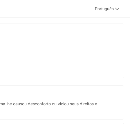
kwaikwai
Português
kwaikwaikwaikwai
kwaikwaikwaikwai
kwaikwaikwaikwai
a lhe causou desconforto ou violou seus direitos e