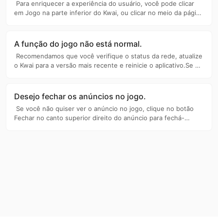
kwaikwaikwaikwaikwaikwaikwaikwaikwaikwaikwaikwai
Para enriquecer a experiência do usuário, você pode clicar
kwaikwaikwaikwaikwaikwaikwaikwai
em Jogo na parte inferior do Kwai, ou clicar no meio da página
Política
Configurações de Conta
2
4
kwaikwaikwaikwaikwaikwaikwaikwaikwaikwaikwaikwai
de perfil e clique nas opçõ
...
kwaikwaikwaikwaikwaikwaikwaikwai
Verificação
Permissões de Transmissão
1
1
kwaikwaikwaikwaikwaikwaikwaikwaikwaikwaikwaikwai
A função do jogo não está normal.
Denunciar Conteúdo
Solicitação de Revisão de Vídeo
3
1
kwaikwaikwaikwaikwaikwaikwaikwai
Recomendamos que você verifique o status da rede, atualize
kwaikwaikwaikwaikwaikwaikwaikwaikwaikwaikwaikwai
Convite para se Tornar Criador Oficial
o Kwai para a versão mais recente e reinicie o aplicativo.Se o
2
kwaikwaikwaikwaikwaikwaikwaikwai
problema persistir depois d
...
Emprego Direto pela Plataforma
Itens de Pagamento
1
14
kwaikwaikwaikwaikwaikwaikwaikwaikwaikwaikwaikwai
kwaikwaikwaikwaikwaikwaikwaikwai
Desejo fechar os anúncios no jogo.
Bugs e Erros
Loja e Vendas
1
11
kwaikwaikwaikwaikwaikwaikwaikwaikwaikwaikwaikwai
Se você não quiser ver o anúncio no jogo, clique no botão
kwaikwaikwaikwaikwaikwaikwaikwai
Compras e Pedidos
Geral
11
20
Fechar no canto superior direito do anúncio para fechá-
kwaikwaikwaikwaikwaikwaikwaikwaikwaikwaikwaikwai
lo. Nota: 1. Se o anúncio não puder
...
Caminhar para Ganhar Moedas
5
kwaikwaikwaikwaikwaikwaikwaikwai
kwaikwaikwaikwaikwaikwaikwaikwaikwaikwaikwaikwai
Reprodutor de Música Offline
4
kwaikwaikwaikwaikwaikwaikwaikwai
kwaikwaikwaikwaikwaikwaikwaikwaikwaikwaikwaikwai
Atividade de Subsídio UGC
Indicação Offline
20
6
kwaikwaikwaikwaikwaikwaikwaikwai
kwaikwaikwaikwaikwaikwaikwaikwaikwaikwaikwaikwai
kwaikwaikwaikwaikwaikwaikwaikwai
kwaikwaikwaikwaikwaikwaikwaikwaikwaikwaikwaikwai
kwaikwaikwaikwaikwaikwaikwaikwai