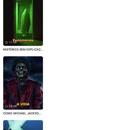
11.6K
MISTÉRIOS SEM EXPLICAÇÃ
O CAPTURADOS POR CÂME
RAS
#fantasma
#Espírito
#c
uriosidade
28.4K
COMO MICHAEL JACKSON
FICOU BRANCO?
#MichaelJa
ckson
#curioso
#curiosidade
s
#vocesabia