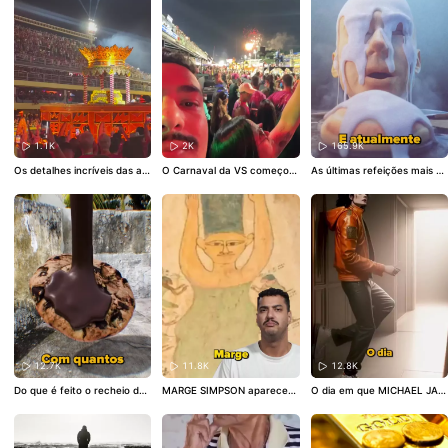
1.1K
2K
165.9K
Os detalhes incríveis das ale
O Carnaval da VS começou!
As últimas refeições mais es
gorias do Carnaval do Rio
#
#CarnaKwai
#vocesabia
tranhas de condenados a m
CarnaKwai
#Carnaval
#escol
orte
#refeiçao
#vocesabia
#
asdesamba
condenado
12.7K
11.8K
12.8K
Do que é feito o recheio do
MARGE SIMPSON apareceu
O dia em que MICHAEL JAC
biscoito / bolacha ?
#biscoit
em um caixão de MÚMIA no
KSON PEGOU FOGO
#Micha
o
#bolacha
#vocesabia
#gor
EGITO
#simpsons
#vocesabi
elJackson
#vocesabia
#curi
dura
a
#desenho
#curiosidade
osidade
#reidopop