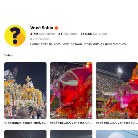
Você Sabia
3.7M
Seguidores |
21
Siguiendo |
554.8K
Me gusta
ID: vocesabia
Canal Oficial do Você Sabia no Kwai Daniel Molo & Lukas Marques
Video
3.8K
3K
2.7K
O destaque estava incrível
Você PRECISA ver esse CAR
Você PRECISA ver esse CAR
#CarnaKwai
#desfile
#Carna
RO ALEGÓRICO parte 2
#Ca
RO ALEGÓRICO parte 1
#Ca
valRJ
rnaKwai
rnaKwai