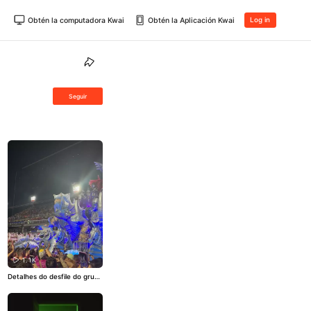
Obtén la computadora Kwai
Obtén la Aplicación Kwai
Log in
Seguir
1.1K
Detalhes do desfile do grupo
especial do Carnaval do Rio
#CarnaKwai