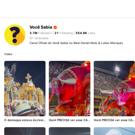
Você Sabia
3.7M
Followers |
21
Following |
554.8K
Likes
ID: vocesabia
Canal Oficial do Você Sabia no Kwai Daniel Molo & Lukas Marques
Video
3.8K
3K
2.7K
O destaque estava incrível
Você PRECISA ver esse CAR
Você PRECISA ver esse CAR
#CarnaKwai
#desfile
#Carna
RO ALEGÓRICO parte 2
#Ca
RO ALEGÓRICO parte 1
#Ca
valRJ
rnaKwai
rnaKwai