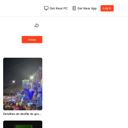
Get Kwai PC
Get Kwai App
Log in
Follow
1.1K
Detalhes do desfile do grupo
especial do Carnaval do Rio
#CarnaKwai