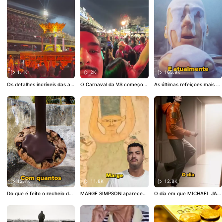
1.1K
2K
165.9K
Os detalhes incríveis das ale
O Carnaval da VS começou!
As últimas refeições mais es
gorias do Carnaval do Rio
#
#CarnaKwai
#vocesabia
tranhas de condenados a m
CarnaKwai
#Carnaval
#escol
orte
#refeiçao
#vocesabia
#
asdesamba
condenado
12.7K
11.8K
12.8K
Do que é feito o recheio do
MARGE SIMPSON apareceu
O dia em que MICHAEL JAC
biscoito / bolacha ?
#biscoit
em um caixão de MÚMIA no
KSON PEGOU FOGO
#Micha
o
#bolacha
#vocesabia
#gor
EGITO
#simpsons
#vocesabi
elJackson
#vocesabia
#curi
dura
a
#desenho
#curiosidade
osidade
#reidopop