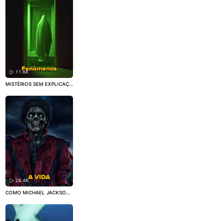
11.6K
MISTÉRIOS SEM EXPLICAÇÃ
O CAPTURADOS POR CÂME
RAS
#fantasma
#Espírito
#c
uriosidade
28.4K
COMO MICHAEL JACKSON
FICOU BRANCO?
#MichaelJa
ckson
#curioso
#curiosidade
s
#vocesabia