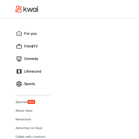
For you
Film&TV
Comedy
Liferecord
Sports
Specials
New
About Kwai
Newsroom
Advertise on Kwai
Collab with creators