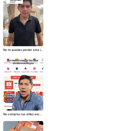
312
No te puedes perder esta in
creíble oferta en termos digi
tales a mayoreo😱❤️
#oferta
s
#promociones
#descuento
s
#mayoreo
#mayoreomexic
o
313
No compres tus útiles escol
ares en Shopee y mejor che
ca esta opción❤️
#compara
cion
#back2school
#utileses
colares
#comparandoprecio