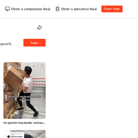
Obter o computador Kwai
Obter o aplicativo Kwai
Fazer login
Seguir
egocio🚀
294
mi patrón haciendo ventas
de mayoreo😂😂
#humor
#c
omedia
#risa
#ventas
#may
oreo