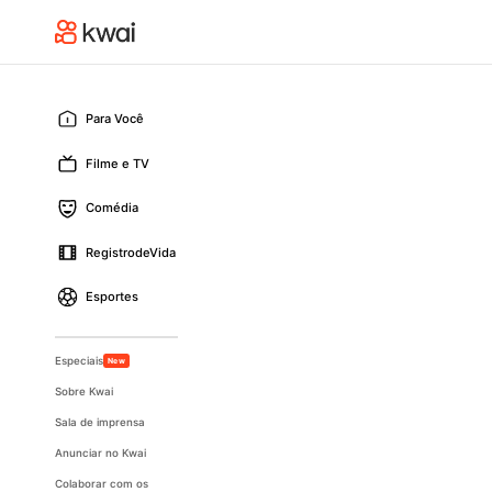
Para Você
Filme e TV
Comédia
RegistrodeVida
Esportes
Especiais
New
Sobre Kwai
Sala de imprensa
Anunciar no Kwai
Colaborar com os