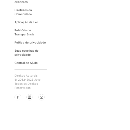
criadores
Diretrizes da
Comunidade
Aplicação da Lei
Relatório de
Transparência
Política de privacidade
Suas escolhas de
privacidade
Central de Ajuda
Direitos Autorais
© 2012-2026 Joyo.
Todos os Direitos
Reservados.