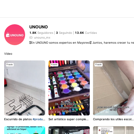
UNOUNO
1.8K
Seguidores |
3
Seguindo |
13.6K
Curtidas
ID: unouno_mx
🎖️En UNOUNO somos expertos en Mayoreo🎖️ Juntos, haremos crecer tu n
Vídeo
Fixado
Fixado
Fixado
10.9K
1.4K
137.9K
Escurrido de platos
#produc
Set artístico super completo
Comprando los utiles escola
tosvirales
#escurridordeplat
con todo lo que necesitas p
res en la tienda UNOUNO
#Ú
os
#escurridor
#lavaplatos
#
ara crear
#arte
#plumones
tilesEscolares
#plumones
#
cocina
#dibujos
#regalos
mochila
#escuela