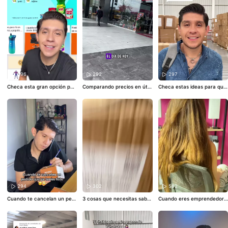
296
292
297
Checa esta gran opción par
Comparando precios en útil
Checa estas ideas para que
a comprar tus útiles escolar
es escolares Hiper Home vs
vendas en este regreso a cl
es📚
#comparacion
#amazo
UNOUNO❤️
#comparacion
#
ases😉
#respondiendocomen
n
#amazonprime
#compara
back2school
#utilesescolare
tarios
#mayoreo
#mayoreo
ndoprecios
s
#comparandoprecios
#co
mexico
#mayoreocdmx
mprasonline
294
302
582
Cuando te cancelan un pedi
3 cosas que necesitas saber
Cuando eres emprendedor
do que ya tenías listo😫🛍️
#h
antes de emprender✅
#tips
es normal esto…☝🏼
#consejo
umor
#comedia
#risa
#empr
#emprendimiento
#negocio
s
#emprendimiento
#tips
#n
endimiento
#negocios
#finanzas
#ideasdenegocio
egocios
#tipsemprendimient
#
o