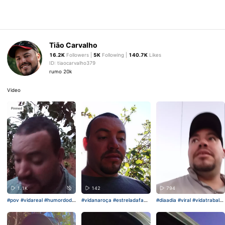
Tião Carvalho
16.2K
Followers |
5K
Following |
140.7K
Likes
ID: tiaocarvalho379
rumo 20k
Video
Pinned
1.1K
142
794
#pov
#vidareal
#humordodia
#vidanaroça
#estreladafamíl
#diaadia
#viral
#vidatrabalh
#realidade
#diadia
ia
#viral
#eununcatefalei
o
#HomemAranhanokwai