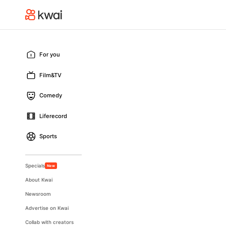
For you
Film&TV
Comedy
Liferecord
Sports
Specials
New
About Kwai
Newsroom
Advertise on Kwai
Collab with creators