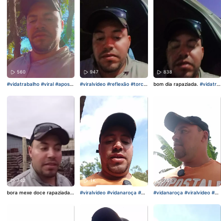
560
947
838
#vidatrabalho
#viral
#aposta
#viralvideo
#reflexão
#torcid
bom dia rapaziada.
#vidatra
br
anokwai
#apostabr
balho
#viralvideo
#reflexão
#apostabr
742
1K
747
bora mexe doce rapaziada.
#viralvideo
#vidanaroça
#di
#vidanaroça
#viralvideo
#di
#vidatrabalho
#viralvideo
#2
adia
#JogoDeChatComPremi
adia
#JogoDeChatComPremi
025internationalshortvideoc
os
os
ompetition