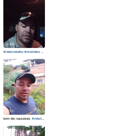
834
#vidatrabalho
#viralvideo
#e
streladafamília
#apostabr
701
bom dia rapaziada.
#vidanar
oça
#viralvideo
#diadia
#Jog
oDeChatComPremios