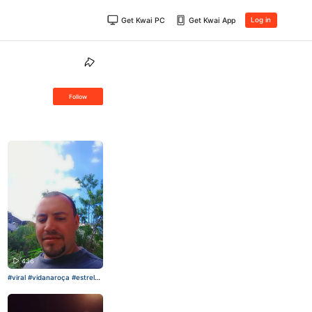
Get Kwai PC
Get Kwai App
Log in
Follow
436
#viral
#vidanaroça
#estrelad
afamília
#HomemAranhanok
wai