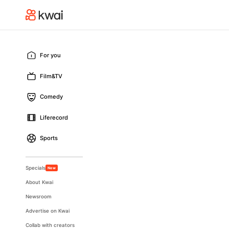
For you
Film&TV
Comedy
Liferecord
Sports
Specials
New
About Kwai
Newsroom
Advertise on Kwai
Collab with creators