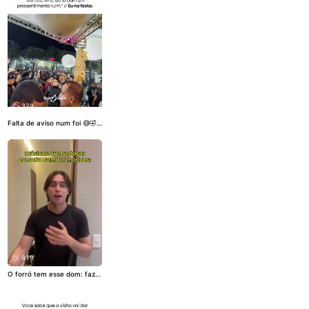
379
Falta de aviso num foi 😅🤣
🤣 Vídeo: @walystonguilher
me
#Forró
#FestanoInterior
#Nordeste
#ForrónoInterior
919
O forró tem esse dom: faz a
gente lembrar dos sofriment
os até quando tá tudo dand
o certo. 🥲🪗 Quer uma playl