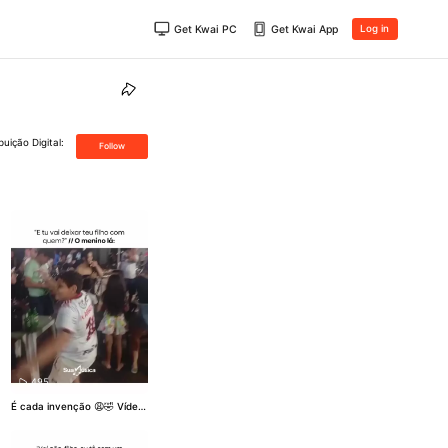
Get Kwai PC
Get Kwai App
Log in
uição Digital:
Follow
495
É cada invenção 😩🤣 Vídeo:
@_magrelo
#Nordeste
#Inte
rior
#AmigosnoInterior