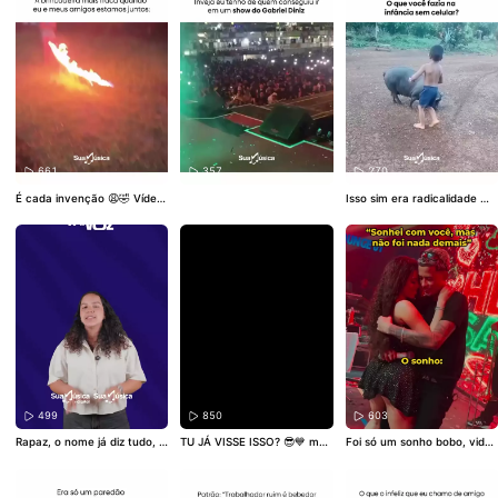
destina
smantelo
e
661
357
270
É cada invenção 😩🤣 Vídeo:
Isso sim era radicalidade 🤣
@_magrelo
#Nordeste
#Inte
😍 Vídeo: @rosangelaoliveira
rior
#AmigosnoInterior
2391
#Nordeste
#Interior
#I
nfâncianoInterior
#Infâncias
emcelular
499
850
603
Rapaz, o nome já diz tudo, vi
TU JÁ VISSE ISSO? 😎💙 man
Foi só um sonho bobo, vidaa
u? Não é nota 10, é 1 Milhã
da pra aquele nordestino qu
😅🥰 Vídeo: @heitorsantosca
o! ❤️‍🔥 No
#SoltaAVoz
de hoje,
e tu conhece que sabe essa
ntor
#Forró
#ForróAgarradin
o @1milhao.oficial mostra to
s musicas de PAI e FILHO to
ho
#Nordeste
#HeitorSantos