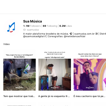
Sua Música
1.1M
Followers |
69
Following |
6.2M
Likes
ID: suamusica
A maior plataforma brasileira de música. 🎧 | suamusica.com.br 💽 | Distrib
@suamusicadigital 💃 | Coreografias: @metedancaoficial
Video
328
510
613
Tem que mostrar que trabal
A gente já no esquenta 🤟🤪
É meu cachorro que tá perg
ha, né 😂😂 Vídeo: @guerrei
🤟🤪 Vídeo: asmariaoficiall
#
untando aqui… 👀 Vídeo: _.le
ro_ofc_
#Nordeste
#Forró
#
SuaMúsica
#AlleNoBeat
#No
ticiasousaa
#SuaMúsica
#He
MemeNordeste
#FamíliaNor
rdeste
#Forró
#SolinhoDoDe
nryFreitas
#Humor
#Nordest