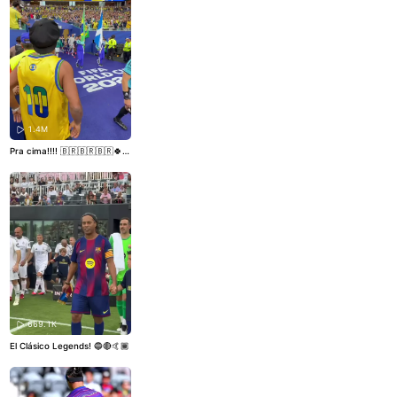
1.4M
Pra cima!!!! 🇧🇷🇧🇷🇧🇷🍀
🙏🏾🤙🏾
669.1K
El Clásico Legends! 🔵🔴🤙🏾