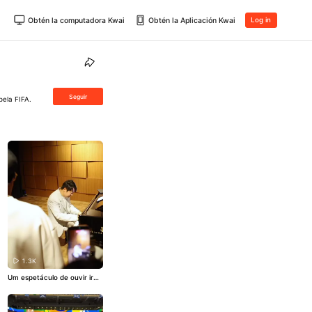
Obtén la computadora Kwai
Obtén la Aplicación Kwai
Log in
Seguir
pela FIFA.
1.3K
Um espetáculo de ouvir irm
ão, Lang Lang! 👏🏾 🎥