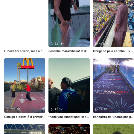
49.3K
221.8K
445.7K
O hexa foi adiado, mas o rol
Resenha maravilhosa! 🤙🏾
Obrigado pelo carinho!!! Va
ê continua!!! A gente é brasi
mos tds juntos 🇧🇷🏆🍀🙏🏾
leiro com orgulho e não desi
🤙🏾
ste nunca… nossa hora vai
chegar🤙🏾
273.5K
12.3K
29.4K
Comigo é assim é d primeira
thank you sunderland! see y
conquista da Champions pel
kkkkkkkkkkk obrigado Mc foi
ou soon mates 🏴󠁧󠁢󠁥󠁮󠁧󠁿🤙🏾
o Barça!!! que sdds dessa é
mt show esse dia d gravaçã
poca 🤙🏾
o abraço craque e muita sor
te no mundial 🤙🏾