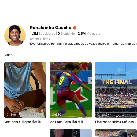
Ronaldinho Gaúcho
1.3M
Seguidores |
0
Siguiendo |
2.5M
Me gusta
ID: ronaldinho
Kwai oficial de Ronaldinho Gaúcho. Duas vezes eleito o melhor do mundo 
Video
506
930
20.2K
Vem com a Tropa! 😎🤙🏾
Me Hace Falta 😎⚽️🤙🏾
Finalizando ultimo rolê dessa
Copa incrível! Isso que é vid
a 🤙🏾