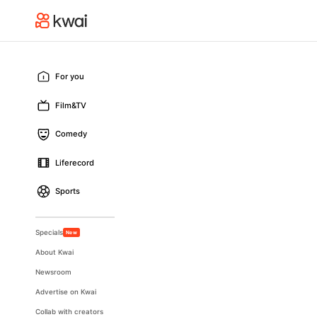
For you
Film&TV
Comedy
Liferecord
Sports
Specials
New
About Kwai
Newsroom
Advertise on Kwai
Collab with creators