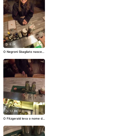
gredientes muitas vezes esti
gmatizados, como a jurubeb
a, podem ganhar uma nova
leitura na coquetelaria. Traz
er sabores de boteco para o
balcão também é uma form
a de valorizar a nossa cultur
a. 🇧🇷🍸
#coquetelariabrasil
eira
#bartender
#cocktails
#
cachaça
#mixologia
6.2K
O Negroni Sbagliato nasceu
por acidente na Itália 🇮🇹✨.
Conta a história que um bar
tender pegou uma garrafa d
e espumante por engano no
lugar do gin ao preparar um
Negroni. O resultado foi um
drink mais leve, borbulhante
e refrescante, mantendo a
personalidade amarga que f
ez o clássico ficar famoso.
🍸🥂
#negronisbagliato
#coc
ktails
#bartender
#mixologia
12.8K
O Fitzgerald leva o nome de
F. Scott Fitzgerald, escritor
conhecido pela elegância e
excessos da era do jazz. O d
rink segue essa mesma linh