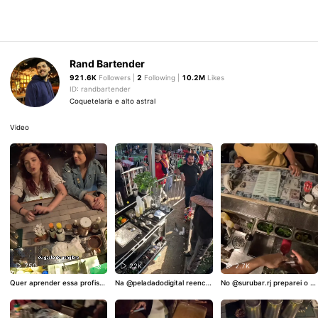
Rand Bartender
921.6K
Followers |
2
Following |
10.2M
Likes
ID: randbartender
Coquetelaria e alto astral
Video
750
22K
2.7K
Quer aprender essa profissã
Na @peladadodigital reenco
No @surubar.rj preparei o M
o e viver da coquetelaria? O
ntrei a criança que viralizou
aria Mole, um drink que repr
link do meu curso está na bi
comigo no ano passado. Ela
esenta bem a proposta da c
o! 🍸🚀 O Penicillin é um clás
voltou ao balcão e, é claro,
asa: transformar sabores do