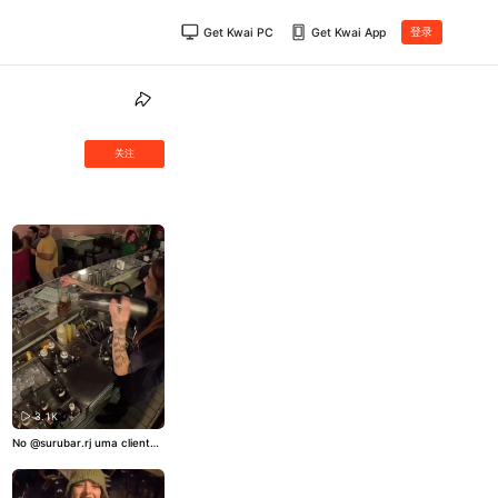
Get Kwai PC
Get Kwai App
登录
关注
3.1K
No @surubar.rj uma cliente
pediu uma sugestão da cas
a e servi o Surubeba Sour. U
m drink que mostra como in