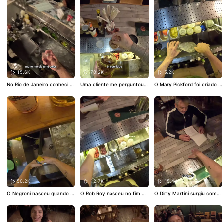
sico moderno que combina
pediu outro drink! Dessa vez
boteco brasileiro em alta co
whisky escocês, mel, gengib
preparei um mocktail capric
quetelaria. É a prova de que
re e limão 🥃🍯🍋. A mistura
hado, e a reação dela no fin
ingredientes e referências p
do whisky defumado com o
al do vídeo vale cada segun
opulares também podem da
frescor do gengibre e da aci
do. 🥹🍹
#mocktail
#bartend
r vida a coquetéis elegante
dez do limão cria um drink in
er
#peladadodigital
#coquet
s, sem perder a identidade b
tenso, equilibrado e cheio d
elaria
#drinks
rasileira. 🇧🇷🍸
#coquetelari
e personalidade.
#penicillin
#
abrasileira
#bartender
#coc
cocktails
#bartender
#mixol
ktails
#cachaça
#mixologia
ogia
#drinkclassico
15.6K
70.2K
5.2K
No Rio de Janeiro conheci o
Uma cliente me perguntou p
O Mary Pickford foi criado e
@surubar.rj e uma cliente m
or que a caipirinha daqui cu
m homenagem à atriz que
e pediu uma sugestão. Escol
sta mais do que em outros l
marcou a era de ouro do cin
hi o Zé, drink criado pelo @ig
ugares. A resposta está nos
ema mudo 🎬🍍. Feito com r
or.renovato com cachaça e
detalhes: qualidade da cach
um, suco de abacaxi, grena
nvelhecida, Cynar, limão, xa
aça, do gelo, da fruta, da té
dine e licor de maraschino,
rope de mel e hortelã. Um c
cnica e de tudo que vai pro
é um clássico tropical que c
oquetel com ingredientes br
copo. Afinal, o que faz uma
onquistou espaço na coquet
asileiros, fácil de reproduzir
caipirinha valer mais pra vo
elaria pela combinação equil
e que tem tudo para se torn
cê? 🍋🥃
#bartender
#caipiri
ibrada entre doçura, acidez
ar um novo clássico da coq
nha
#coquetelaria
#mixologi
e elegância.
#marypickford
uetelaria nacional. 🇧🇷🥃
#c
a
#drinks
#cocktails
#bartender
#mixo
oquetelariabrasileira
#barte
logia
#drinkclassico
nder
#cocktails
#cachaça
#
mixologia
50.2K
12.7K
15.4K
O Negroni nasceu quando o
O Rob Roy nasceu no fim do
O Dirty Martini surgiu como
Conde Camillo Negroni pediu
século XIX e leva o nome de
uma variação mais intensa
uma versão mais forte do A
um herói escocês famoso 🍂
e salgada do clássico Martin
mericano, trocando a água
🥃. Considerado a versão es
i 🍸🫒. A grande diferença es
com gás por gin 🇮🇹🍸. Assi
cocesa do Manhattan, ele tr
tá na adição da salmoura da