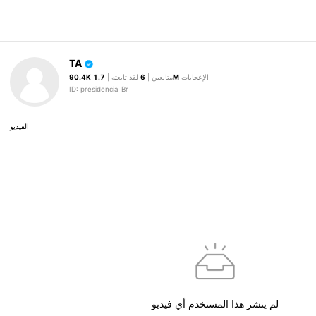
TA
الإعجابات
1.7M
متابعين |
6
لقد تابعته |
90.4K
ID: presidencia_Br
الفيديو
لم ينشر هذا المستخدم أي فيديو