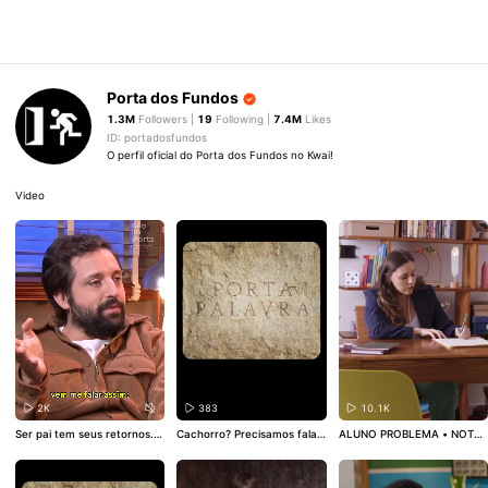
Porta dos Fundos
1.3M
Followers |
19
Following |
7.4M
Likes
ID: portadosfundos
O perfil oficial do Porta dos Fundos no Kwai!
Video
2K
383
10.1K
Ser pai tem seus retornos. D
Cachorro? Precisamos falar
ALUNO PROBLEMA • NOTA
ádiva boa é dádiva dividida.
sobre toda espécie que tem
DE RETRATAÇÃO: Os alunos
Vai, Greg, conta pros pais, p
seu nome desviado ao uso p
da Primeira Série B não têm
ros filhos e pros espíritos de
ejorativo. Cachorros, vacas,
a intenção de diminuir, ofen