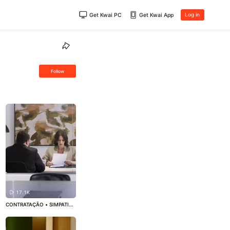
Get Kwai PC
Get Kwai App
Log in
Follow
17.1K
CONTRATAÇÃO • SIMPATIA
PARA GANHAR UMA PROMO
ÇÃO NO TRABALHO: Você v
ai precisar de folhas de lour