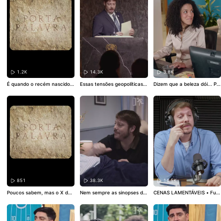
futuros pais a boa que você
cobras, cavalos, uni-vos. ▶️
der ou julgar nenhum grupo
arrumou! Cupom da Reserv
CACHORRO | PORTA PALAVR
minoritário com suas brinca
a: DADIVA10. Pode usar o c
A
#3
deiras, evitando sempre qua
upom pra dar presente sem
lquer forma de preconceito,
ser pra pai também, tá liber
todos da turma já estão len
ado.
#publicidade
do Bell Hooks e Djamila Ribei
ro. @thatilopes @fabioporch
at
#esquete
Roteiro: @ojhon
atanmarques Direção: @bia
ncafrossard
1.2K
14.3K
3.8K
É quando o recém nascido a
Essas tensões geopolíticas s
Dizem que a beleza dói... Po
corda na madruga golfando
ão um problemão, né? Temo
de até ser verdade, mas ela
e com a fralda suja que um
s que ver isso aí...Tô com es
também pode vir em forma
pai compreende o valor de
sa tarefa aqui justamente pr
de creminhos gostosos de p
poder lavar uma camisa se
a resolver isso e já tô pensa
assar que fazem bem pra p
m esgarçar pra usar de nov
ndo em marcar uma reunião
ele. Aí você segue a rotina d
o. E é por isso também que
pra gente alinhar e encontr
e skincare enquanto mentali
alguém começou a pensar n
ar um horário na agenda do
za chegar aos 65 anos com
esse pai eternamente despe
s países. Ta complicado mes
a pele viçosa, restaurada e
rto com uma linha voltada à
mo, muita coisa acontecend
m 1h com o Cerapotinho de
paternidade. Se você é pai
o, mas vamos marcar de re
@ceravebrasil, e a conta ba
ou quer dar um presente m
solver sim.
#esquete
#onu
#
ncária igualmente saudável.
aneiro pro seu, pode agrade
humor
#declaração
#BarreiraSoComCeraVe
#Ce
cer a Reserva e escolher u
raVeSkinCare
#Publicidade
m presente de lá. *publi ▶️ P
UERPÉRIO | PORTA PALAVRA
851
38.3K
14.5K
#2
Poucos sabem, mas o X do
Nem sempre as sinopses do
CENAS LAMENTÁVEIS • Fute
Xvideos é de Xavasca. ▶️VU
Porta precisam ser engraça
bol é a prova viva de que o
LVA | PORTA PALAVRA
#1
das. Às vezes, elas trazem u
homem hétero é uma espéc
ma reflexão ou até uma ho
ie que não pode ser criada s
menagem. E essa, em espe
olta sem supervisão. Muito