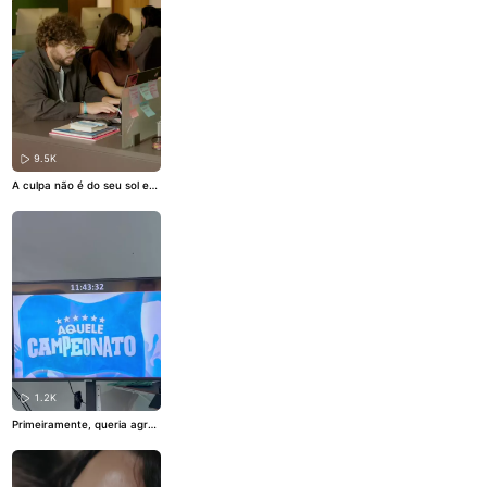
o, canela, uma câmera de s
ua preferência e um chefe
que traia a esposa. O segre
do é estar preparado para o
momento certo... @lucianap
aesviva @estevamnabote
#
esquete
Roteiro: @ojhonata
nmarques Direção: @bianca
frossard
9.5K
A culpa não é do seu sol em
áries, ascendente em gême
os, vênus em câncer, Deus,
vidas passadas, seu ex, sua
mãe, seu pai, o espírito sant
o ou aquele professor de ge
ografia que te traumatizou
na quinta série. O problema
é seu caráter duvidoso.
#sig
no
#horóscopo
#ascendent
e
#humor
#esquete
1.2K
Primeiramente, queria agrad
ecer ao grupo, que se entre
gou do primeiro ao último mi
nuto. A gente só queria dar
uma alegria pro nosso povo.