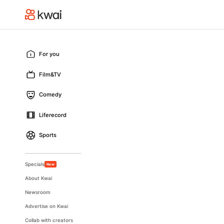
For you
Film&TV
Comedy
Liferecord
Sports
Specials
New
About Kwai
Newsroom
Advertise on Kwai
Collab with creators