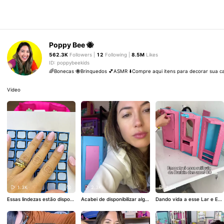
Poppy Bee 🐝
562.3K
Followers |
12
Following |
8.5M
Likes
ID: poppybeekids
🌈Bonecas 🐝Brinquedos 💕ASMR ⬇️Compre aqui itens para decorar sua ca
Video
1.3K
2.3K
1.9K
Essas lindezas estão disponí
Acabei de disponibilizar algu
Dando vida a esse Lar e Esc
veis no link da Bio 🩷
#miniat
mas unidades do kit Escritóri
ritório da Barbie 🩵 Se você
uras
#barbie
#satisfatorio
o Retrô na minha lojinha 🩷
quer o PDF desses adesivos
Acesse o link da Bio 😍😍
#b
para reformar o seu coment