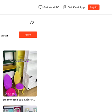
Get Kwai PC
Get Kwai App
Log in
Follow
sinha⬇️
13.8K
Eu amo essa sala Lilás 💜💜
#barbie
#miniaturas
#divers
āo
#fofura