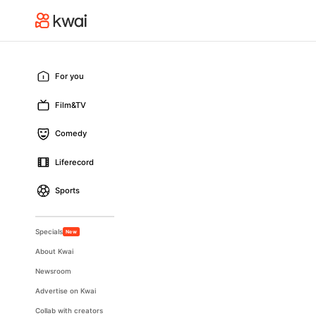
For you
Film&TV
Comedy
Liferecord
Sports
Specials
New
About Kwai
Newsroom
Advertise on Kwai
Collab with creators