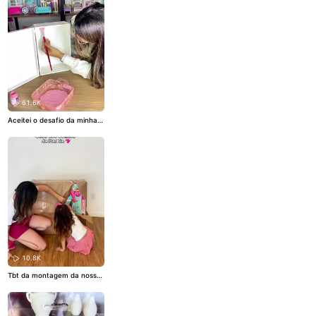
61.6K
Aceitei o desafio da minha s
eguidora! Amei fazer esse b
arzinho 🩷
#miniaturas
10.8K
Tbt da montagem da nossa
Dreamhouse 💖💖
#barbie
#
diversāo
#asmr
#dreamhous
e