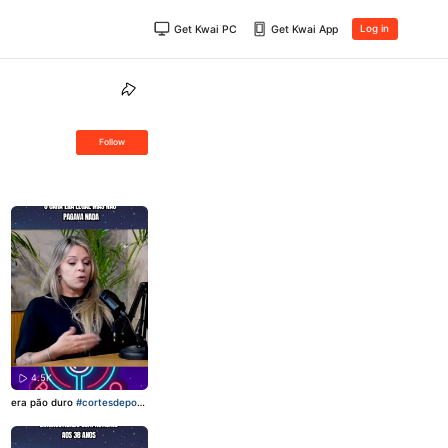
Get Kwai PC
Get Kwai App
Log in
Follow
4.5K
era pão duro
#cortesdepod
cast
#Podcast
#viraliza