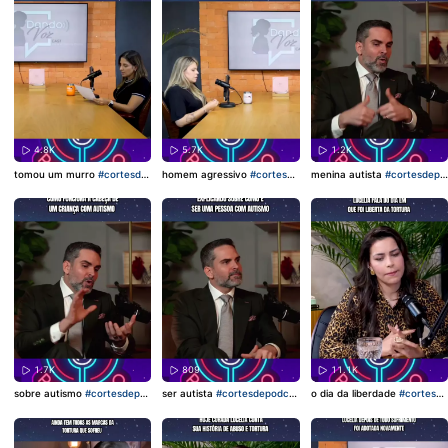
4.8K
5.7K
1.2K
tomou um murro
#cortesde
homem agressivo
#cortesde
menina autista
#cortesdepo
podcast
#Podcast
#viraliza
podcast
#Podcast
#viraliza
dcast
#Podcast
#viraliza
1.7K
809
11.1K
sobre autismo
#cortesdepo
ser autista
#cortesdepodca
o dia da liberdade
#cortesde
dcast
#Podcast
#viraliza
st
#Podcast
#viraliza
podcast
#Podcast
#viraliza