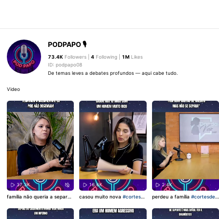
PODPAPO 🎙️
73.4K
Followers |
4
Following |
1M
Likes
ID: podpapo08
De temas leves a debates profundos — aqui cabe tudo.
Video
37.3K
16.6K
2.4K
família não queria a separaç
casou muito nova
#cortesd
perdeu a família
#cortesdep
ão
#cortesdepodcast
#Podc
epodcast
#Podcast
#viraliza
odcast
#Podcast
#viraliza
ast
#viraliza