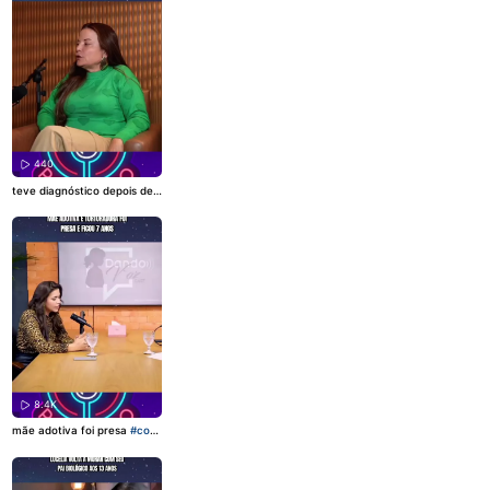
440
teve diagnóstico depois de
adulto
#cortesdepodcast
#P
odcast
#viraliza
8.4K
mãe adotiva foi presa
#cort
esdepodcast
#viraliza
#Podc
ast