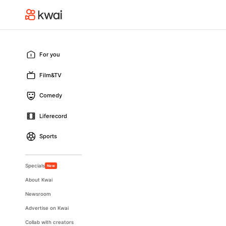
For you
Film&TV
Comedy
Liferecord
Sports
Specials
New
About Kwai
Newsroom
Advertise on Kwai
Collab with creators