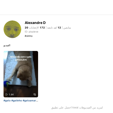
Alexandre D
متابعين |
12
لقد تابعته |
172
الإعجابات
20
ID: pisaleve
#vinho
الفيديو
1.6K
#gato
#gatinho
#gatoamarel
o
احصل على تطبيق kwai لمزيد من الفيديوهات