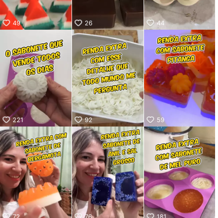
49
26
44
221
92
59
72
76
181