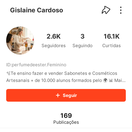
kwaikwaikwaikwaikwaikwaikwaikwaikwaikwai
kwaikwaikwaikwaikwaikwaikwaikwaikwaikwaikwaikwai
Gislaine Cardoso
kwaikwaikwaikwaikwaikwaikwaikwai
kwaikwaikwaikwaikwaikwaikwaikwaikwaikwaikwaikwai
kwaikwaikwaikwaikwaikwaikwaikwai
kwaikwaikwaikwaikwaikwaikwaikwaikwaikwaikwaikwai
2.6K
3
16.1K
kwaikwaikwaikwaikwaikwaikwaikwai
Seguidores
Seguindo
Curtidas
kwaikwaikwaikwaikwaikwaikwaikwaikwaikwaikwaikwai
kwaikwaikwaikwaikwaikwaikwaikwai
kwaikwaikwaikwaikwaikwaikwaikwaikwaikwaikwaikwai
kwaikwaikwaikwaikwaikwaikwaikwai
ID:
perfumedeester
.
Feminino
kwaikwaikwaikwaikwaikwaikwaikwaikwaikwaikwaikwai
🫧Te ensino fazer e vender Sabonetes e Cosméticos
kwaikwaikwaikwaikwaikwaikwaikwai
Artesanais + de 10.000 alunos formados pelo 🌍 📊 Mais
kwaikwaikwaikwaikwaikwaikwaikwaikwaikwaikwaikwai
de 29.000 no YouTube ✨Meus cursos e apostilas👇🏻
kwaikwaikwaikwaikwaikwaikwaikwai
www.comofazersaboneteartesanal.com
Seguir
kwaikwaikwaikwaikwaikwaikwaikwaikwaikwaikwaikwai
kwaikwaikwaikwaikwaikwaikwaikwai
kwaikwaikwaikwaikwaikwaikwaikwaikwaikwaikwaikwai
kwaikwaikwaikwaikwaikwaikwaikwai
169
kwaikwaikwaikwaikwaikwaikwaikwaikwaikwaikwaikwai
Publicações
kwaikwaikwaikwaikwaikwaikwaikwai