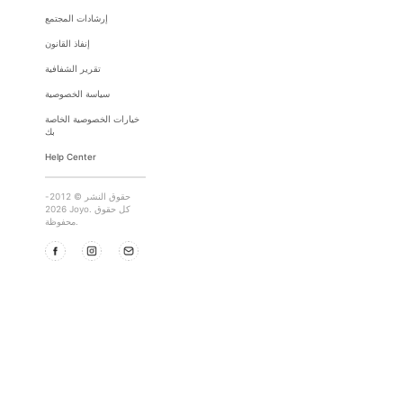
إرشادات المجتمع
إنفاذ القانون
تقرير الشفافية
سياسة الخصوصية
خيارات الخصوصية الخاصة
بك
Help Center
حقوق النشر © 2012-
2026 Joyo. كل حقوق
محفوظة.