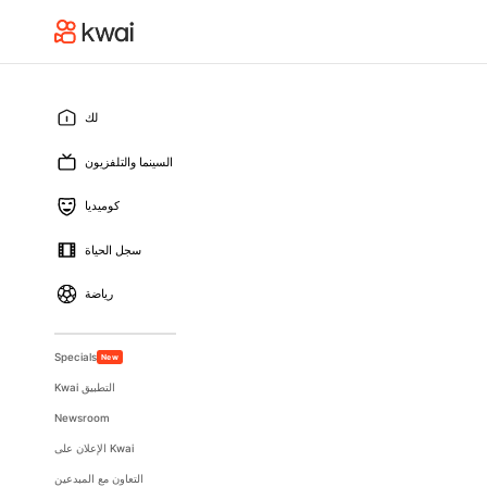
لك
السينما والتلفزيون
كوميديا
سجل الحياة
رياضة
Specials
New
Kwai التطبيق
Newsroom
الإعلان على Kwai
التعاون مع المبدعين