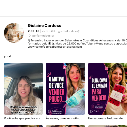
Gislaine Cardoso
2.5K
لقد تابعته |
3
متابعين |
16K
الإعجابات
ID: perfumedeester
🫧Te ensino fazer e vender Sabonetes e Cosméticos Artesanais + de 10.
formados pelo 🌍 📊 Mais de 29.000 no YouTube ✨Meus cursos e apostilas
www.comofazersaboneteartesanal.com
الفيديو
641
848
1K
Você acha que precisa apre
Às vezes, o maior motivo de
Um sabonete lindo vende m
nder 100 receitas para com
vender pouco não está no s
ais quando a embalagem en
eçar? A verdade é que um ú
eu produto... está no valor q
canta. 🍉✨ Quer essa etique