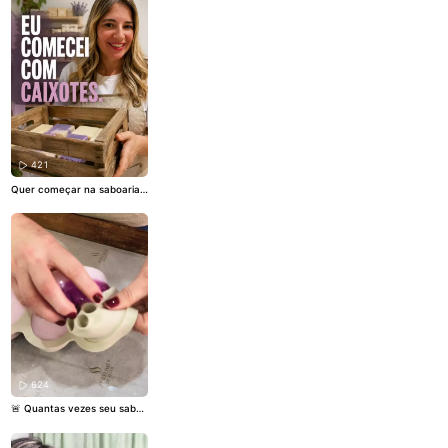
elancia vende muito e minh
as clientes amam. Ele deixa
a pele bem hidratada e com
um aroma maravilhoso de m
elancia com cereja e avelã.
Quer aprender a transforma
r sabonete em um negócio
de verdade? Deixa pra mim
nos comentários: “Melancia”
que mando a receita pra vo
cê.
#aroma
#saboaria
#rend
aextra
421
Quer começar na saboaria
artesanal, mas acha que pr
ecisa de muito dinheiro? Ass
ista esse vídeo antes de des
istir do seu sonho. 💬 Me co
nta: qual é a sua maior dific
uldade para começar na sa
boaria?
#aromas
#saboaria
#motivacao
#motivacao
624
🚨 Quantas vezes seu sabon
ete descolou bem na hora d
o desenforme? A verdade é
que pequenos detalhes faze