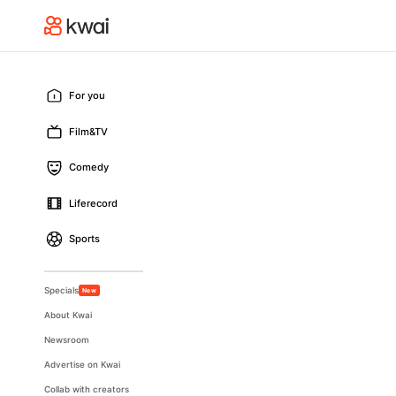
For you
Film&TV
Comedy
Liferecord
Sports
Specials
New
About Kwai
Newsroom
Advertise on Kwai
Collab with creators