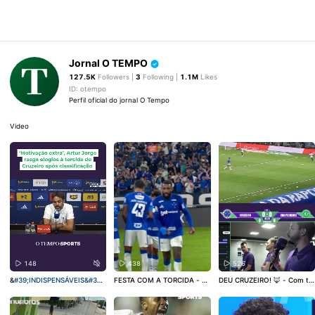
Jornal O TEMPO
127.5K
Followers |
3
Following |
1.1M
Likes
ID: otempo
Perfil oficial do jornal O Tempo
Video
148
438
526
&
#39;INDISPENSÁVEIS&
#39;
FESTA COM A TORCIDA - O
DEU CRUZEIRO! 🦊 - Com tr
- Após a classificação do Cr
Cruzeiro está classificado p
anquilidade, o Cruzeiro venc
uzeiro sobre a Chapecoens
ara as quartas de final da C
eu a Chapecoense por 2 a 0
e, pela Copa do Brasil, o trei
opa do Brasil. Na noite desta
no Mineirão e carimbou o pa