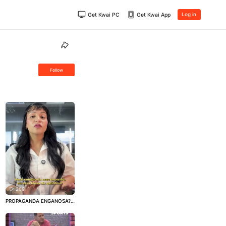
Get Kwai PC
Get Kwai App
Log in
Follow
209
PROPAGANDA ENGANOSA?
🤔 – Parecia mais uma comp
ra comum. O consumidor es
colheu a blusa, admirou a es