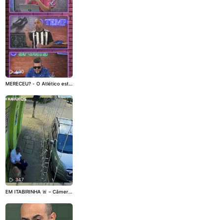
tampa na foto do anúncio e
finalizou o pedido. Quando o
produto chegou, a decepçã
o: o bordado que parecia tri
dimensional na imagem era,
na verdade, uma impressão
plana. O caso, registrado e
m uma plataforma de comé
rcio eletrônico, não é isolad
o.
490
MERECEU? - O Atlético está
nas quartas de final da Cop
a do Brasil após vencer o Ju
ventude por 1 a 0, no Alfred
o Jaconi, com gol de Alan Mi
nda nos últimos instantes da
partida. A classificação veio
depois de mais um confront
o apertado, com Everson ta
mbém sendo decisivo para
o Galo. No Resenha O TEMP
O Sports, o Cris Galo avalia
que o Atlético mereceu a vit
ória e teve uma atuação me
lhor em Caxias do Sul do qu
e no primeiro duelo, na Aren
347
a MRV.
EM ITABIRINHA 🚨 – Câmera
s de segurança flagraram o
momento em que um comer
ciante, de 49 anos, desarmo
u um homem, de 39, que o