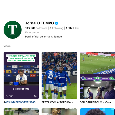
Jornal O TEMPO
127.5K
Followers |
3
Following |
1.1M
Likes
ID: otempo
Perfil oficial do jornal O Tempo
Video
383
1K
704
&
#39;INDISPENSÁVEIS&
#39;
FESTA COM A TORCIDA - O
DEU CRUZEIRO! 🦊 - Com tr
- Após a classificação do Cr
Cruzeiro está classificado p
anquilidade, o Cruzeiro venc
uzeiro sobre a Chapecoens
ara as quartas de final da C
eu a Chapecoense por 2 a 0
e, pela Copa do Brasil, o trei
opa do Brasil. Na noite desta
no Mineirão e carimbou o pa