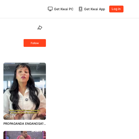
Get Kwai PC
Get Kwai App
Log in
Follow
297
PROPAGANDA ENGANOSA?
🤔 – Parecia mais uma comp
ra comum. O consumidor es
colheu a blusa, admirou a es