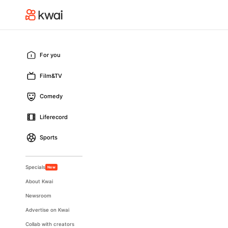
For you
Film&TV
Comedy
Liferecord
Sports
Specials
New
About Kwai
Newsroom
Advertise on Kwai
Collab with creators