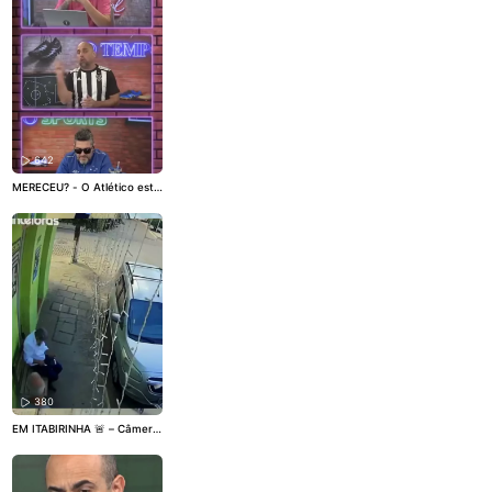
tampa na foto do anúncio e
finalizou o pedido. Quando o
produto chegou, a decepçã
o: o bordado que parecia tri
dimensional na imagem era,
na verdade, uma impressão
plana. O caso, registrado e
m uma plataforma de comé
rcio eletrônico, não é isolad
o.
642
MERECEU? - O Atlético está
nas quartas de final da Cop
a do Brasil após vencer o Ju
ventude por 1 a 0, no Alfred
o Jaconi, com gol de Alan Mi
nda nos últimos instantes da
partida. A classificação veio
depois de mais um confront
o apertado, com Everson ta
mbém sendo decisivo para
o Galo. No Resenha O TEMP
O Sports, o Cris Galo avalia
que o Atlético mereceu a vit
ória e teve uma atuação me
lhor em Caxias do Sul do qu
e no primeiro duelo, na Aren
380
a MRV.
EM ITABIRINHA 🚨 – Câmera
s de segurança flagraram o
momento em que um comer
ciante, de 49 anos, desarmo
u um homem, de 39, que o