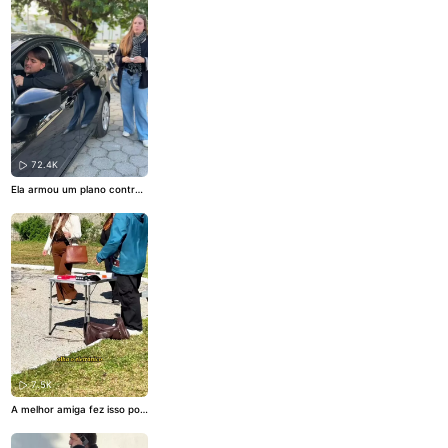
72.4K
Ela armou um plano contra
o marido e olha o que vai ac
ontecer 😱
#telekwai
7.5K
A melhor amiga fez isso por
uma vaga de trabalho 😱
#t
elekwai