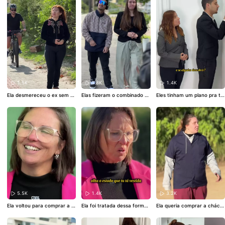
1.5K
3.8K
1.4K
Ela desmereceu o ex sem sa
Elas fizeram o combinado q
Eles tinham um plano pra tir
ber de suas novas conquist
ue não tinha volta e olha o q
ar o cargo dela, mas olha o
as 😱
#telekwai
ue vai acontecer 😲
#telekw
que aconteceu 😳
#telekwai
ai
5.5K
1.4K
3.2K
Ela voltou para comprar a c
Ela foi tratada dessa forma,
Ela queria comprar a chácar
hácara e olha o que aconte
será que ela vai comprar a
a mas olha como foi atendid
ceu 😲
#telekwai
chácara? 😱
#telekwai
a 😢
#telekwai