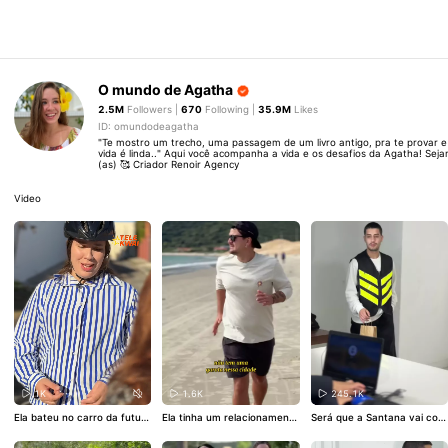
O mundo de Agatha
2.5M
Followers |
670
Following |
35.9M
Likes
ID: omundodeagatha
"Te mostro um trecho, uma passagem de um livro antigo, pra te provar 
vida é linda.." Aqui você acompanha a vida e os desafios da Agatha! Sej
(as) 🥰 Criador Renoir Agency
Video
1K
1.6K
245.1K
Ela bateu no carro da futura
Ela tinha um relacionamento
Será que a Santana vai con
patroa 😲
#telekwai
tóxico até o destino mudar t
seguir ficar com a entrega?
udo 😍
#telekwai
🫢
#telekwai