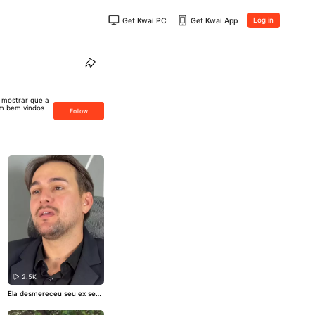
Get Kwai PC
Get Kwai App
Log in
e mostrar que a
am bem vindos
Follow
2.5K
Ela desmereceu seu ex sem
saber de suas novas conqui
stas 😱
#telekwai