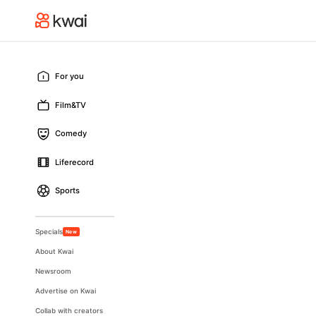
For you
Film&TV
Comedy
Liferecord
Sports
Specials
New
About Kwai
Newsroom
Advertise on Kwai
Collab with creators