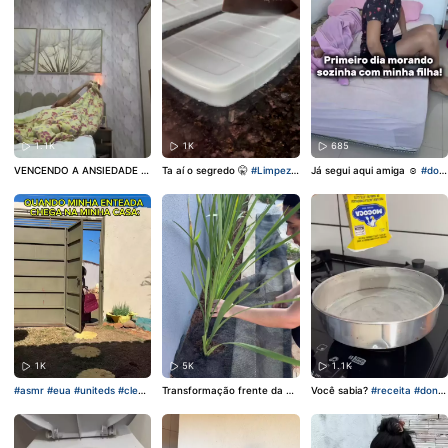
1.1K
1K
685
VENCENDO A ANSIEDADE 😢
Ta aí o segredo 🤫
#Limpeza
Já segui aqui amiga ☺️
#don
Id da pantufa: 3MQF0W-NL
#donadecasa
#foryou
adecasa
#maesolo
#materni
LA
#publi
#Comprittas
#Mer
dade
#fyp
cadoLivre
#ModaMercadoLi
vre
1K
5K
1.1K
#asmr
#eua
#uniteds
#clean
Transformação frente da ca
Você sabia?
#receita
#dona
ing
sa 🏠
#donadecasa
#transfo
decasa
#foyou
rmação
#foryou