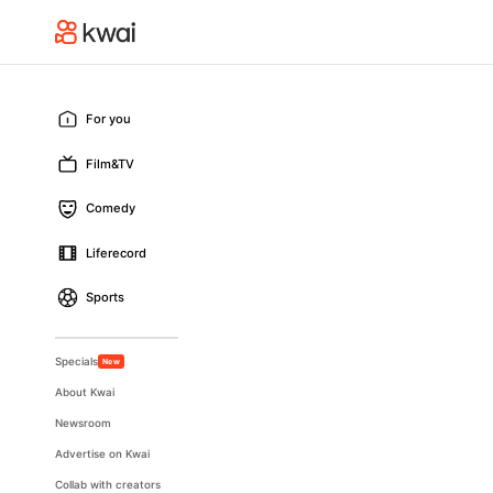
For you
Film&TV
Comedy
Liferecord
Sports
Specials
New
About Kwai
Newsroom
Advertise on Kwai
Collab with creators