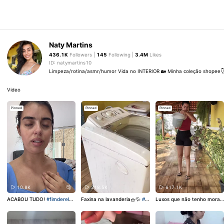
Naty Martins
436.1K
Followers |
145
Following |
3.4M
Likes
ID: natymartins10
Limpeza/rotina/asmr/humor Vida no INTERIOR 🏡 Minha coleção shopee
Video
Pinned
Pinned
Pinned
10.8K
218.5K
617.1K
ACABOU TUDO!
#fimderelac
Faxina na lavanderia🧺💦
#li
Luxos que não tenho moran
ionamento
#donadecasa
#m
mpeza
#asmr
#fyp
#faxina
#
do no interior🤦🏻‍♀️😔
#limpeza
aesolo
#foryou
donadecasa
#asmr
#fyp
#interior
#clean