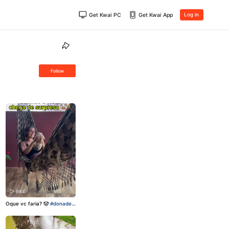
Get Kwai PC
Get Kwai App
Log in
Follow

984
Oque vc faria? 🤡
#donadec
asa
#limpeza
#Asmr
#clenin
g