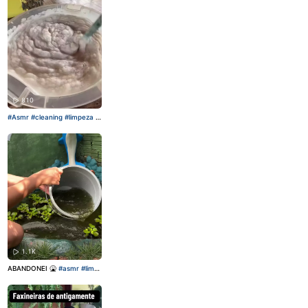
810
#Asmr
#cleaning
#limpeza
#
fyp
1.1K
ABANDONEI 🤮
#asmr
#limp
eza
#jardim
#fyp