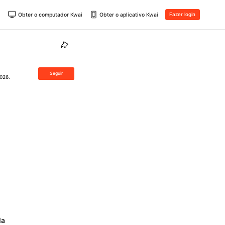
Obter o computador Kwai
Obter o aplicativo Kwai
Fazer login
Seguir
026.
da