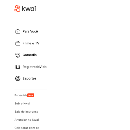
Para Você
Filme e TV
Comédia
RegistrodeVida
Esportes
Especiais
New
Sobre Kwai
Sala de imprensa
Anunciar no Kwai
Colaborar com os