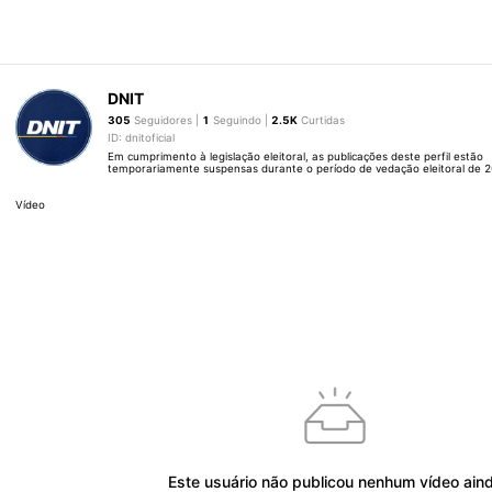
DNIT
305
Seguidores |
1
Seguindo |
2.5K
Curtidas
ID: dnitoficial
Em cumprimento à legislação eleitoral, as publicações deste perfil estão
temporariamente suspensas durante o período de vedação eleitoral de 2
Vídeo
Este usuário não publicou nenhum vídeo ain