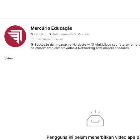
Mercúrio Educação
0
Pengikut |
2
Telah mengikuti |
0
Sukai
ID: mercurioeducacao
🎯 Educação de Impacto no Nordeste 🪽 🚀 Multiplique seu faturamento 
de crescimento comprovadas 🌐 Networking com empreendedores
Video
Pengguna ini belum menerbitkan video apa p