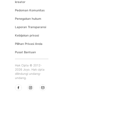
kreator
Pedoman Komunitas
Penegakan hukum
Laporan Transparansi
Kebijakan privasi
Pilihan Privasi Anda
Pusat Bantuan
Hak Cipta © 2012-
2026 Joyo. Hak cipta
dilindungi undang-
undang.