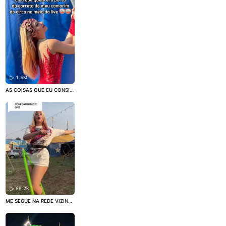
#viral
#fy
1.5M
AS COISAS QUE EU CONSIG
O APRONTAR 🤣 passei verg
onha ao vivo pra mais de 5
mil pessoas 🤡
#circo
#circe
nse
#viral
#fy
#comedia
59.2K
ME SEGUE NA REDE VIZINH
A: @marirobattini ❤️🎪
#circ
o
#bambole
#viral
#fy
#circe
nse