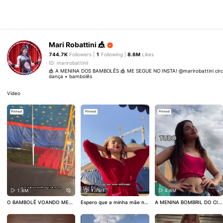
Mari Robattini 🎪
744.7K
Followers |
1
Following |
8.6M
Likes
ID: marirobattinii
🎪 A MENINA DOS BAMBOLÊS 🎪 ME SEGUE NO INSTA! @marirobattini circus
dança • bambolês
Video
Pinned
Pinned
Pinned
1.6M
1.7M
4.8M
O BAMBOLÊ VOANDO MEU
Espero que a minha mãe nã
A MENINA BOMBRIL DO CIR
PAI 🎪🗣 KKKKKKKK
#circo
o veja esse vídeo KKKKHJJJ
CO 🎪🤣
#circo
#circense
#v
#circense
#viral
#fy
#bambo
JJ eu sou mto saudável
#cir
iral
#fy
le
cense
#circo
#viral
#fy
#bra