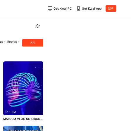
Get Kwai PC
Get Kwai App
登录
 • lifestyle •
关注
1.6M
MAIS UM VLOG NO CIRCO P
RA VCS! 🎪 Não esqueçam d
e me seguir no in$t4 @marir
obattini ⚠️
#circo
#circense