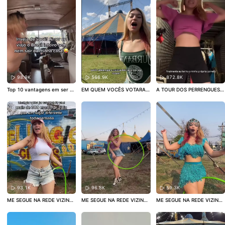
sil
98.9K
566.9K
872.8K
Top 10 vantagens em ser cir
EM QUEM VOCÊS VOTARAM
A TOUR DOS PERRENGUES N
cense! KKK❤️ ME SEGUE NO
PARA PRESIDENTE HOJE? 🗣️
O CAMARIM NOVO! 🎪🗣️ ME
IG! @marirobattini ⚠️
#circe
#Eleições2022
#domingoeuv
SEGUE NO IG: @marirobattin
nse
#viral
#fy
#circo
#fyp
ou
#circo
#lula
#bolsonaro
i ⚠️
#circo
#circense
#viral
#
fy
#vidanocirco
93.1K
96.8K
59.3K
ME SEGUE NA REDE VIZINH
ME SEGUE NA REDE VIZINH
ME SEGUE NA REDE VIZINH
A: @marirobattini ❤️🎪
#circ
A: @marirobattini ❤️🎪
#circ
A: @marirobattini ❤️🎪
#circ
o
#bambole
#viral
#fy
#circe
o
#bambole
#viral
#fy
#circe
o
#bambole
#viral
#fy
#telov
nse
nse
e