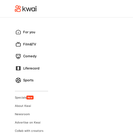
For you
Film&TV
Comedy
Liferecord
Sports
Specials
New
About Kwai
Newsroom
Advertise on Kwai
Collab with creators