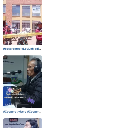
más. Te esperamos
#puebloi
ndigena
#cultura
#Bogotá
#
esculturalocal
320
#bosarecreo
#LeyDeMedios
YA
#
#musica
#Artistas
#lav
ozdemibarrio7
310
#Cooperativismo
#Cooperati
va
#LeyDeMediosYA
#banco