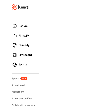
For you
Film&TV
Comedy
Liferecord
Sports
Specials
New
About Kwai
Newsroom
Advertise on Kwai
Collab with creators