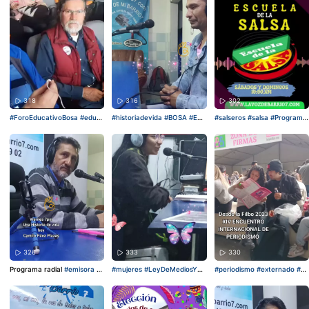
p
@Tatiana Espitia909
ompañamos y transmitimos
tu novena de navidad, cont
acto 3123075310 y 310698
3428
318
316
302
#ForoEducativoBosa
#educ
#historiadevida
#BOSA
#Ent
#salseros
#salsa
#Programa
ación
#BOSA
#Bogotá
#Estu
revista
#programaradial
#Le
#LeyDeMediosYA
#feriadec
diantes
yDeMediosYA
ali
326
333
330
Programa radial
#emisora
#l
#mujeres
#LeyDeMediosYA
#periodismo
#externado
#Hi
avozdemibarrio7
#LeyDeMe
#emisora
#derechos💪🖤
#pr
storias
#LeyDeMediosYA
#u
diosYA
#lidercomunitario
ogramaradial
niversidad