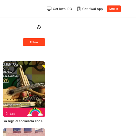
Get Kwai PC
Get Kwai App
Log in
Follow
324
Ya llega el encuentro con la
cultura indígena de
#BOSA
c
on círculo de la palabra, dan
za, alimento propio y mucho