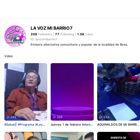
LA VOZ MI BARRIO7
206
Followers |
77
Following |
1.5K
Likes
ID: lavozmibarrio7
Emisora alternativa comunitario y popular de la localidad de Bosa.
Video
295
309
334
#Salud✌
#Programa
#LeyDe
Jueves 1 de febrero
#diasin
AGUINALDOS DE MI BARRIO
MediosYA
#lavozdemibarrio7
carro
en
#Bogotá
@Fundaci
Solo por lavozdemibaiio7.co
@Fernando Escobar780
@U
óndonandoconamor
@Ferna
m
#aguinaldos
#navidad
#ba
ser_1616195159051
ndo Escobar780
@lavozjam
rrio
#propiedadhorizontal
Ac