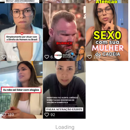
11.8K
6.9K
289
189
92
Loading