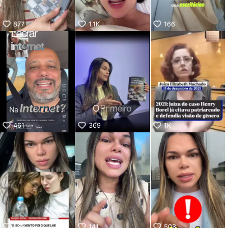
877
1.1K
166
461
369
1K
1.8K
141
503