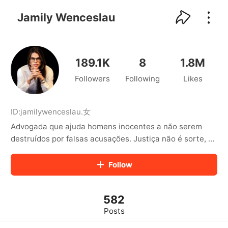
kwaikwaikwaikwaikwaikwaikwaikwaikwaikwai
kwaikwaikwaikwaikwaikwaikwaikwaikwaikwaikwaikwai
Jamily Wenceslau
kwaikwaikwaikwaikwaikwaikwaikwai
kwaikwaikwaikwaikwaikwaikwaikwaikwaikwaikwaikwai
kwaikwaikwaikwaikwaikwaikwaikwai
kwaikwaikwaikwaikwaikwaikwaikwaikwaikwaikwaikwai
189.1K
8
1.8M
kwaikwaikwaikwaikwaikwaikwaikwai
Followers
Following
Likes
kwaikwaikwaikwaikwaikwaikwaikwaikwaikwaikwaikwai
kwaikwaikwaikwaikwaikwaikwaikwai
kwaikwaikwaikwaikwaikwaikwaikwaikwaikwaikwaikwai
kwaikwaikwaikwaikwaikwaikwaikwai
ID:
jamilywenceslau
.
女
kwaikwaikwaikwaikwaikwaikwaikwaikwaikwaikwaikwai
Advogada que ajuda homens inocentes a não serem
kwaikwaikwaikwaikwaikwaikwaikwai
destruídos por falsas acusações. Justiça não é sorte, é
kwaikwaikwaikwaikwaikwaikwaikwaikwaikwaikwaikwai
estratégia. Conheça o livro que a mulher n quer que vc
kwaikwaikwaikwaikwaikwaikwaikwai
leia 👇🏻
Follow
kwaikwaikwaikwaikwaikwaikwaikwaikwaikwaikwaikwai
https://www.jamilywenceslau.com.br/manualdohomemin
kwaikwaikwaikwaikwaikwaikwaikwai
kwaikwaikwaikwaikwaikwaikwaikwaikwaikwaikwaikwai
teligente
kwaikwaikwaikwaikwaikwaikwaikwai
582
kwaikwaikwaikwaikwaikwaikwaikwaikwaikwaikwaikwai
Posts
kwaikwaikwaikwaikwaikwaikwaikwai