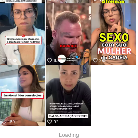
11.8K
6.9K
289
189
92
Loading