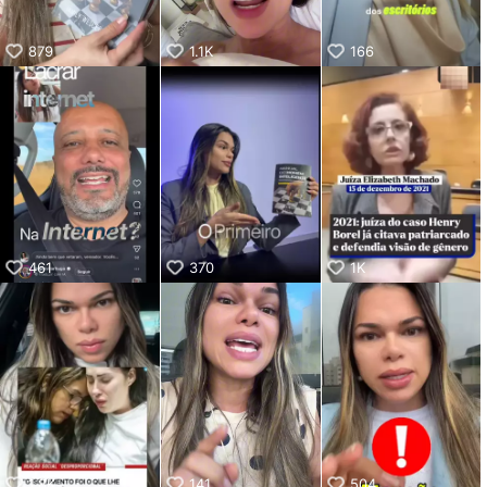
879
1.1K
166
461
370
1K
1.8K
141
504