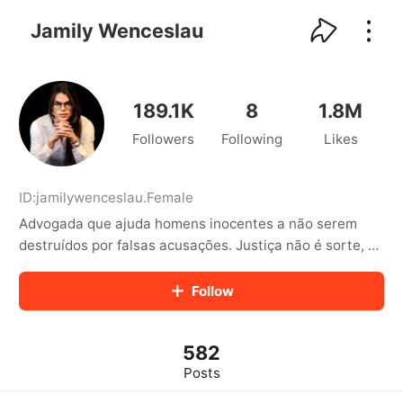
kwaikwaikwaikwaikwaikwaikwaikwaikwaikwai
kwaikwaikwaikwaikwaikwaikwaikwaikwaikwaikwaikwai
Jamily Wenceslau
kwaikwaikwaikwaikwaikwaikwaikwai
kwaikwaikwaikwaikwaikwaikwaikwaikwaikwaikwaikwai
kwaikwaikwaikwaikwaikwaikwaikwai
kwaikwaikwaikwaikwaikwaikwaikwaikwaikwaikwaikwai
189.1K
8
1.8M
kwaikwaikwaikwaikwaikwaikwaikwai
Followers
Following
Likes
kwaikwaikwaikwaikwaikwaikwaikwaikwaikwaikwaikwai
kwaikwaikwaikwaikwaikwaikwaikwai
kwaikwaikwaikwaikwaikwaikwaikwaikwaikwaikwaikwai
kwaikwaikwaikwaikwaikwaikwaikwai
ID:
jamilywenceslau
.
Female
kwaikwaikwaikwaikwaikwaikwaikwaikwaikwaikwaikwai
Advogada que ajuda homens inocentes a não serem
kwaikwaikwaikwaikwaikwaikwaikwai
destruídos por falsas acusações. Justiça não é sorte, é
kwaikwaikwaikwaikwaikwaikwaikwaikwaikwaikwaikwai
estratégia. Conheça o livro que a mulher n quer que vc
kwaikwaikwaikwaikwaikwaikwaikwai
leia 👇🏻
Follow
kwaikwaikwaikwaikwaikwaikwaikwaikwaikwaikwaikwai
https://www.jamilywenceslau.com.br/manualdohomemin
kwaikwaikwaikwaikwaikwaikwaikwai
kwaikwaikwaikwaikwaikwaikwaikwaikwaikwaikwaikwai
teligente
kwaikwaikwaikwaikwaikwaikwaikwai
582
kwaikwaikwaikwaikwaikwaikwaikwaikwaikwaikwaikwai
Posts
kwaikwaikwaikwaikwaikwaikwaikwai