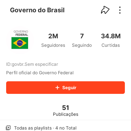
kwaikwaikwaikwaikwaikwaikwaikwaikwaikwai
kwaikwaikwaikwaikwaikwaikwaikwaikwaikwaikwaikwai
Governo do Brasil
kwaikwaikwaikwaikwaikwaikwaikwai
kwaikwaikwaikwaikwaikwaikwaikwaikwaikwaikwaikwai
kwaikwaikwaikwaikwaikwaikwaikwai
kwaikwaikwaikwaikwaikwaikwaikwaikwaikwaikwaikwai
2M
7
34.8M
kwaikwaikwaikwaikwaikwaikwaikwai
Seguidores
Seguindo
Curtidas
kwaikwaikwaikwaikwaikwaikwaikwaikwaikwaikwaikwai
kwaikwaikwaikwaikwaikwaikwaikwai
kwaikwaikwaikwaikwaikwaikwaikwaikwaikwaikwaikwai
kwaikwaikwaikwaikwaikwaikwaikwai
ID:
govbr
.
Sem especificar
kwaikwaikwaikwaikwaikwaikwaikwaikwaikwaikwaikwai
Perfil oficial do Governo Federal
kwaikwaikwaikwaikwaikwaikwaikwai
kwaikwaikwaikwaikwaikwaikwaikwaikwaikwaikwaikwai
Seguir
kwaikwaikwaikwaikwaikwaikwaikwai
kwaikwaikwaikwaikwaikwaikwaikwaikwaikwaikwaikwai
kwaikwaikwaikwaikwaikwaikwaikwai
51
kwaikwaikwaikwaikwaikwaikwaikwaikwaikwaikwaikwai
kwaikwaikwaikwaikwaikwaikwaikwai
Publicações
kwaikwaikwaikwaikwaikwaikwaikwaikwaikwaikwaikwai
kwaikwaikwaikwaikwaikwaikwaikwai
Todas as playlists · 4 no Total