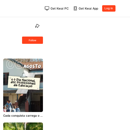
Get Kwai PC
Get Kwai App
Log in
Follow
643
Cada conquista carrega o tr
abalho de quem educa, cuid
a e orienta. 📚✨ Hoje, 6 de a
gosto, é o Dia Nacional dos