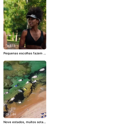
Profissionais da Educação.
Uma data para reconhecer
a importância de cada pess
oa que constrói o ambiente
escolar todos os dias. ⚖️ Ate
ndendo à legislação eleitoral
brasileira, os comentários d
este perfil estão temporaria
mente desativados.
913
Pequenas escolhas fazem p
arte de um cuidado que dur
a a vida inteira. 💙 Saúde ta
mbém é prevenção, informa
ção e cuidado contínuo. ⚖️
Atendendo à legislação eleit
oral brasileira, os comentári
os deste perfil estão tempor
ariamente desativados.
1.6K
Nove estados, muitos sotaq
ues, ritmos, sabores, paisag
ens e modos de contar histó
rias. Neste 2 de agosto, cele
bramos a diversidade da cul