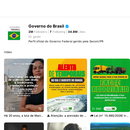
Governo do Brasil
2M
Followers |
7
Following |
34.8M
Likes
ID: govbr
Perfil oficial do Governo Federal gerido pela Secom/PR
Video
350
490
990
Há 20 anos, a luta de Maria
⚠️ Atenção: a previsão do t
🚛 Lei (nº 15.485/2026) traz
da Penha por justiça deu no
empo indica risco de tempor
novidades para caminhoneir
me a uma lei que mudou a f
ais na Região Sul e também
os autônomos e reforça as r
orma como o Brasil enfrenta
no Sudeste. Confira os detal
egras de fiscalização do pis