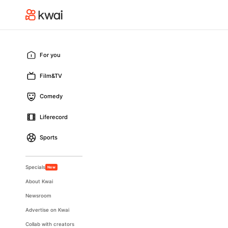
For you
Film&TV
Comedy
Liferecord
Sports
Specials
New
About Kwai
Newsroom
Advertise on Kwai
Collab with creators