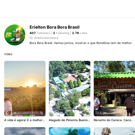
Erielton Bora Bora Brasil
407
Followers |
2
Following |
2.7K
Likes
ID: erieltonborabora
Bora Bora Brasil. Vamos juntos, mostrar o que Rondônia tem de melhor.
Video
1.3K
1.4K
1.3K
A vida é agora! E a melhor f
Alagado de Pimenta Bueno -
Recanto do Careca. Cacoal
ase da sua vida é hoje!
Rondônia - Brasil. Conhecido
- Rondônia - Brasil. .
#borab
também como Alagado Ville.
oraBrasil
#Rondônia
#cacoal
:
#boraboraBrasil
#alagadopi
#recantodocareca