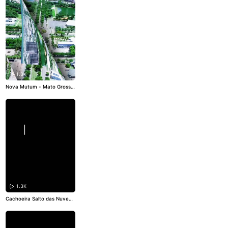
1.3K
Nova Mutum - Mato Grosso
- Brasil. . .
#novamutum
#M
atoGrosso
#brasil
#borabora
#turismo
1.3K
Cachoeira Salto das Nuvens
- Tangará da Serra - Mato G
rosso - Brasil. .
#boraboraBr
asil
#borabora
#brasil
#Mato
Grosso
#tangaradaserra