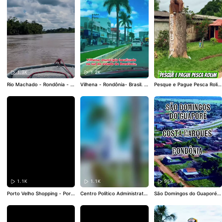
mentabueno
#alagadoville
#
turismo
#tucunare
1.3K
1.2K
1.2K
Rio Machado - Rondônia - B
Vilhena - Rondônia- Brasil. .
Pesque e Pague Pesca Roli
rasil. .
#riomachado
#Rondô
.
#vilhena
#Rondônia
#brasil
m. Linha 180 km 08 - Lado
nia
#brasil
#turismo
#borabo
#turismo
#boraboraBrasil
Sul. Rolim de Moura RO. .
#b
raBrasil
oraboraBrasil
#borabora
#br
asil
#Rondônia
1.1K
1.1K
959
Porto Velho Shopping - Port
Centro Político Administrativ
São Domingos do Guaporé -
o Velho - Rondônia. .
#borab
o de Rondônia. . . .
#Rondôni
Costa Marques - Rondônia -
oraBrasil
#borabora
#brasil
#
a
#portovelho
#CPA
#borab
Brasil. . .
#boraboraBrasil
#b
rondonia
#portovelho
oraBrasil
orabora
#brasil
#Rondônia
#
costamarques