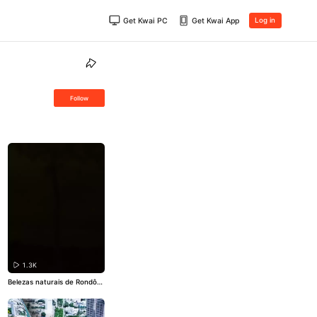
Get Kwai PC
Get Kwai App
Log in
Follow
1.3K
Belezas naturais de Rondôni
a. .
#Rondônia
#Natureza
#Á
rvore