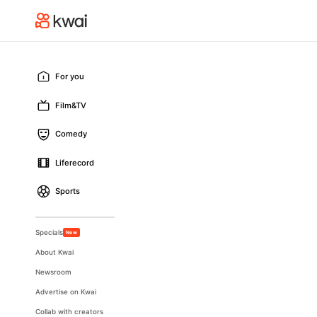
For you
Film&TV
Comedy
Liferecord
Sports
Specials
New
About Kwai
Newsroom
Advertise on Kwai
Collab with creators