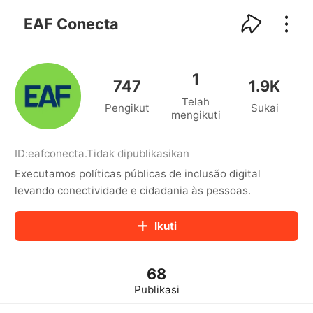
kwaikwaikwaikwaikwaikwaikwaikwaikwaikwai
kwaikwaikwaikwaikwaikwaikwaikwaikwaikwaikwaikwai
EAF Conecta
kwaikwaikwaikwaikwaikwaikwaikwai
kwaikwaikwaikwaikwaikwaikwaikwaikwaikwaikwaikwai
kwaikwaikwaikwaikwaikwaikwaikwai
1
kwaikwaikwaikwaikwaikwaikwaikwaikwaikwaikwaikwai
747
1.9K
kwaikwaikwaikwaikwaikwaikwaikwai
Telah
Pengikut
Sukai
kwaikwaikwaikwaikwaikwaikwaikwaikwaikwaikwaikwai
mengikuti
kwaikwaikwaikwaikwaikwaikwaikwai
kwaikwaikwaikwaikwaikwaikwaikwaikwaikwaikwaikwai
kwaikwaikwaikwaikwaikwaikwaikwai
ID:
eafconecta
.
Tidak dipublikasikan
kwaikwaikwaikwaikwaikwaikwaikwaikwaikwaikwaikwai
Executamos políticas públicas de inclusão digital
kwaikwaikwaikwaikwaikwaikwaikwai
levando conectividade e cidadania às pessoas.
kwaikwaikwaikwaikwaikwaikwaikwaikwaikwaikwaikwai
kwaikwaikwaikwaikwaikwaikwaikwai
Ikuti
kwaikwaikwaikwaikwaikwaikwaikwaikwaikwaikwaikwai
kwaikwaikwaikwaikwaikwaikwaikwai
kwaikwaikwaikwaikwaikwaikwaikwaikwaikwaikwaikwai
kwaikwaikwaikwaikwaikwaikwaikwai
68
kwaikwaikwaikwaikwaikwaikwaikwaikwaikwaikwaikwai
Publikasi
kwaikwaikwaikwaikwaikwaikwaikwai