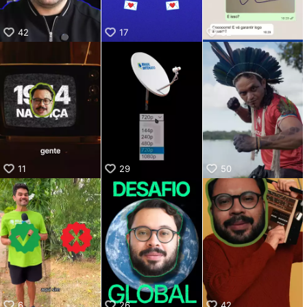
42
17
32
11
29
50
6
26
42