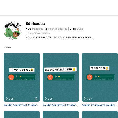
Só risadas
406
Pengikut |
2
Telah mengikuti |
2.3K
Sukai
ID: diversaorisadas
AQUI VOCÊ RIR O TEMPO TODO SEGUE NOSSO PERFIL
Video
638
635
767
#audio
#audioviral
#audiose
#audio
#audioviral
#audiose
#audio
#audioviral
#audiose
ngraçados
#fyp
#fy
ngraçados
#fyp
#fy
ngraçados
#fyp
#fy