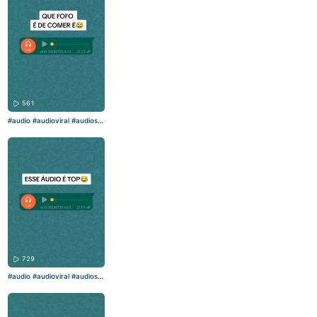
561
#audio
#audioviral
#audiose
ngraçados
#fyp
#fy
729
#audio
#audioviral
#audiose
ngraçados
#fyp