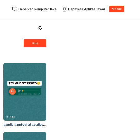
Dapatkan komputer Kwai
Dapatkan Aplikasi Kwai
Masuk
Ikuti
448
#audio
#audioviral
#audiose
ngraçados
#fyp
#fy