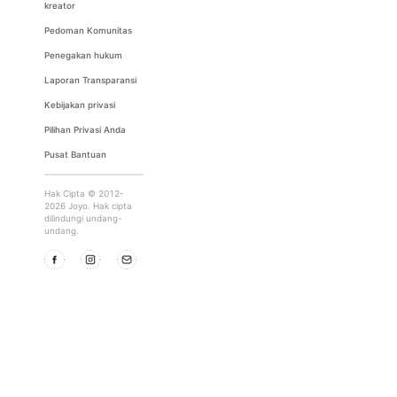
kreator
Pedoman Komunitas
Penegakan hukum
Laporan Transparansi
Kebijakan privasi
Pilihan Privasi Anda
Pusat Bantuan
Hak Cipta © 2012-
2026 Joyo. Hak cipta
dilindungi undang-
undang.