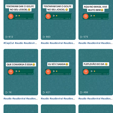
612
983
575
#CapCut
#audio
#audioviral
#audio
#audioviral
#audiose
#audio
#audioviral
#audiose
#audiosengraçados
#fyp
ngraçados
#fyp
#fy
ngraçados
#fyp
#fy
1K
421
496
#audio
#audioviral
#audiose
#audio
#audioviral
#audiose
#audio
#audioviral
#audiose
ngraçados
#fyp
#fy
ngraçados
#fyp
#fy
ngraçados
#fyp
#fy