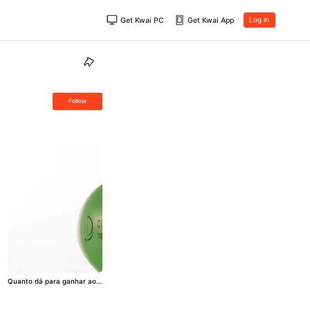
Get Kwai PC
Get Kwai App
Log in
Follow
51.2K
Quanto dá para ganhar ao j
untar as notinhas perdidas n
o fundo da bolsa? 🤔 Cada u
ma delas equivale a uma mo