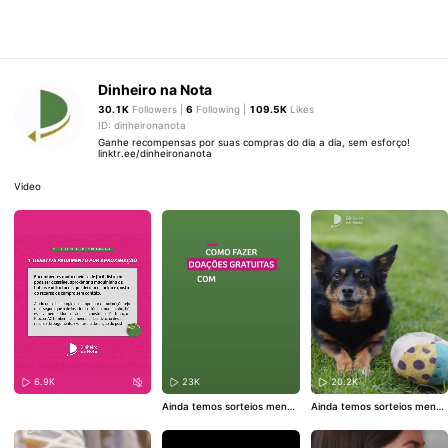
Dinheiro na Nota
30.1K
Followers |
6
Following |
109.5K
Likes
ID: dinheironanota
Ganhe recompensas por suas compras do dia a dia, sem esforço!
linktr.ee/dinheironanota
Video
6.9K
23K
20.2K
Ainda temos sorteios mensa
Ainda temos sorteios mensa
is, dinheiro pela nota e bônu
is, dinheiro pela nota e bônu
s para convidar amigos!
#Di
s para convidar amigos!
#Di
nheiroNaNota
#RendaExtra
nheiroNaNota
#RendaExtra