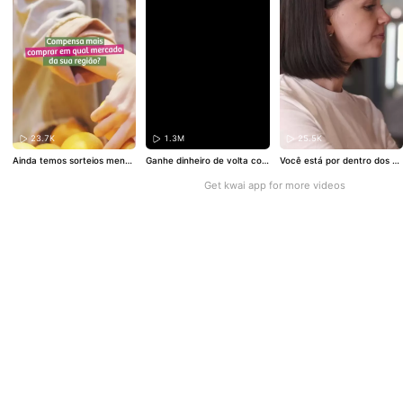
#DinheiroExtra
#CashBack
#
#DinheiroExtra
#CashBack
#
DinheiroDeVolta
DinheiroDeVolta
23.7K
1.3M
25.5K
Ainda temos sorteios mensa
Ganhe dinheiro de volta co
Você está por dentro dos se
is, doações gratuitas e bônu
m suas compras do dia a di
us direitos? Vem com o app
s para convidar amigos!
#Di
a. De notinha em notinha vo
Dinheiro na Nota que a gent
Get kwai app for more videos
nheiroNaNota
#RendaExtra
cê faz um dinheiro extra!
#D
e te explica! 🐷💚 Outra dic
#DinheiroExtra
#CashBack
#
inheiroNaNota
#RendaExtra
a, em todos os estabelecim
DinheiroDeVolta
#DinheiroExtra
#CashBack
#
entos comerciais é obrigató
DinheiroDeVolta
rio ter um Código de Defesa
do Consumidor disponível pa
ra consulta, viu? Fique de ol
ho! 📌 E aí, vocês querem q
ue a gente traga uma parte
2 com mais direitos?
#CashB
ack
#DinheiroDeVolta
#Dinhe
iroNaNota
#DinheiroExtra
#R
endaExtra