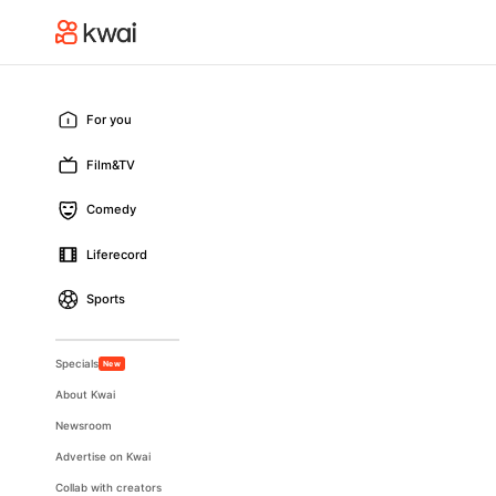
For you
Film&TV
Comedy
Liferecord
Sports
Specials
New
About Kwai
Newsroom
Advertise on Kwai
Collab with creators