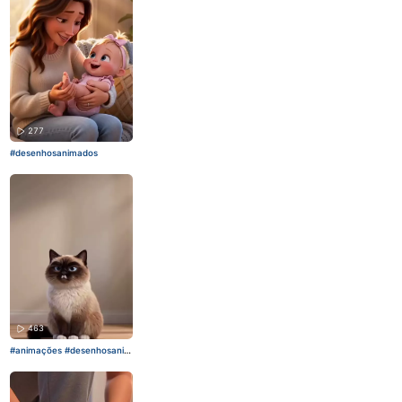
277
#desenhosanimados
463
#animações
#desenhosanim
ados