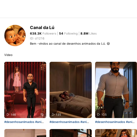
Canal da Lú
638.3K
Followers |
54
Following |
8.8M
Likes
ID: cl1216
Bem -vindos ao canal de desenhos animados da Lú. 😃
Video
146
135
125
#desenhosanimados
#anima
#desenhosanimados
#anima
#desenhosanimados
#anima
ções
ções
ções