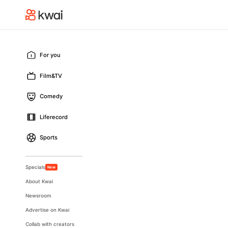
For you
Film&TV
Comedy
Liferecord
Sports
Specials
New
About Kwai
Newsroom
Advertise on Kwai
Collab with creators