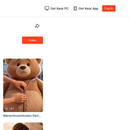
Get Kwai PC
Get Kwai App
Log in
Follow
101
#desenhosanimados
#anima
ções