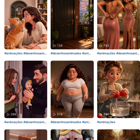
87
126
763
#animações
#desenhosanim
#desenhosanimados
#anima
#animações
#desenhosanim
ados
ções
ados
296
316
399
#animações
#desenhosanim
#desenhosanimados
#anima
#animações
ados
ções