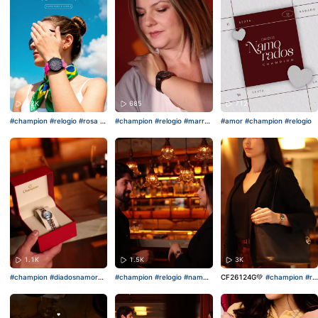
3.2K
685
712
#champion
#relogio
#rosa
#t
#champion
#relogio
#marro
#amor
#champion
#relogio
endencia
m
#moda
1.1K
1.5K
3K
#champion
#diadosnamorad
#champion
#relogio
#namor
CF26124G💚
#champion
#rel
os
#relogio
ados
ogio
#mulher
#presente
#dia
dosnamorados