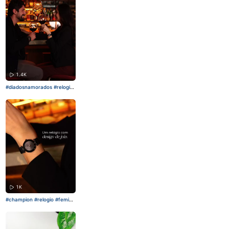
1.4K
#diadosnamorados
#relogio
#champion
#presente
1K
#champion
#relogio
#femini
no