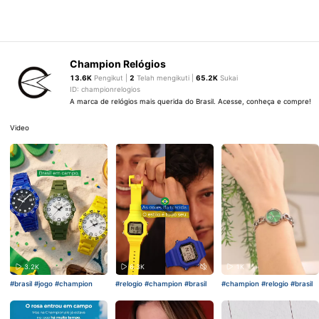
Champion Relógios
13.6K
Pengikut |
2
Telah mengikuti |
65.2K
Sukai
ID: championrelogios
A marca de relógios mais querida do Brasil. Acesse, conheça e compre!
Video
3.2K
6.3K
1K
#brasil
#jogo
#champion
#relogio
#champion
#brasil
#champion
#relogio
#brasil