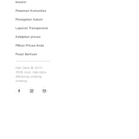
kreator
Pedoman Komunitas
Penegakan hukum
Laporan Transparansi
Kebijakan privasi
Pilihan Privasi Anda
Pusat Bantuan
Hak Cipta © 2012-
2026 Joyo. Hak cipta
dilindungi undang-
undang.