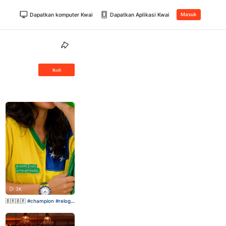
Dapatkan komputer Kwai
Dapatkan Aplikasi Kwai
Masuk
Ikuti
3K
🇧🇷🇧🇷
#champion
#relogio
#brasil