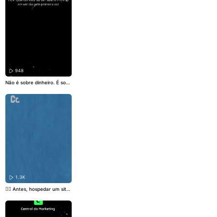
você domina isso, a atençã
o vem primeiro e a convers
ão é consequência.⏳
#Estra
tegia
#Gatilhos
#Marketingdi
gital
948
Não é sobre dinheiro. É sobr
e provar pra si mesmo que
você consegue. E depois dis
so… nada mais é impossível.
🚀🔥
#Motivação
#Marketing
Digital
#escala
1.3K
👉🏼 Antes, hospedar um site
era sinônimo de dor de cabe
ça. Com o Atlas Hosting, tud
o muda! Rápido, seguro e tã
o intuitivo que você coloca