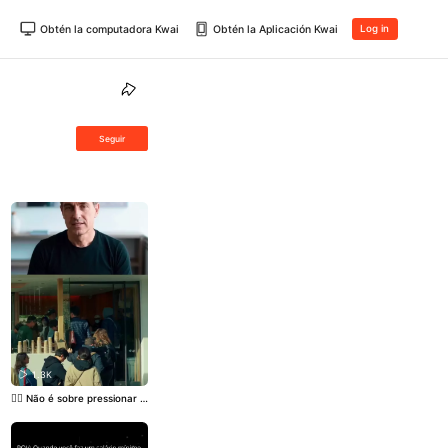
Obtén la computadora Kwai
Obtén la Aplicación Kwai
Log in
Seguir
1.3K
👉🏼 Não é sobre pressionar p
essoas a comprar. É sobre e
ntender como decisões real
mente acontecem. Quando