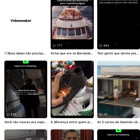
ue define se sua marca par
são. Um funil de vendas faz
lientes. Quando bem estrutu
ece confiável, poderosa ou
o mesmo no digital: atrai, ge
rado, ele financia o crescim
comum. Toda marca comuni
ra interesse e conduz à deci
ento do seu negócio.💰🔥
#c
ca algo. Mesmo em silêncio.
são. Sem funil, você vende
rescimento
#marketingdigita
Se você não escolhe o arqu
no improviso. Com funil, voc
l
#vendas
étipo, o público escolhe por
ê cria processo e previsibilid
você. Arquétipos não são es
ade. Quer aprender a mont
tética. São estratégia. Quer
ar o funil certo pro seu negó
aprender a usar arquétipos
cio? Acesse nosso blog. Link
de forma estratégica? Cont
na bio. 🔗
eúdo 100% gratuito. Link na
bio.
603
777
994
👉🏼Boas ideias não precisam
Achei que era só liberdade,
Tem gente que dorme preoc
de explicação. Elas só precis
dinheiro fácil e vida perfeita.
upada. Tem gente que dorm
am de alguém disposto a ex
A realidade veio com pressã
e tranquila. E tem quem dur
ecutar melhor do que a méd
o, risco, noites longas e deci
ma assim, porque sabe que
ia. Quem entende, aplica.🧠
sões difíceis. Nem todo dia é
escolheu o parceiro certo pr
#conteudo
#videomaker
#Es
cruzeiro. Às vezes é tempes
a construir algo grande. Con
tratégia
tade. Mas quem aprende a
fiança, visão e trabalho bem
navegar… chega mais longe
dividido. O resto é consequê
do que quem só sonha com
ncia. 😴🚀💸
#MarketingDigi
a festa. 🚢🌊🔥
#MarketingDi
tal
#Sucesso
#Ambição
gital
#desafio
#escala
633
1K
1K
Você não nasceu pra esper
A diferença entre quem jog
As 5 cartas de Salomão não
ar permissão. Nasceu pra c
a o jogo… e quem só vende
são apenas palavras bonita
onstruir uma vida que faça
produto.🧠 Marketing, marc
s… São alertas, conselhos e
sentido todos os dias. O co
a e estratégia fiscal não viv
verdades que atravessam s
meço é decisão. O resto é c
em separados. Algumas em
éculos e ainda fazem sentid