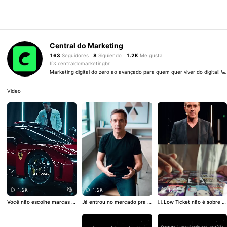
Central do Marketing
163
Seguidores |
8
Siguiendo |
1.2K
Me gusta
ID: centraldomarketingbr
Marketing digital do zero ao avançado para quem quer viver do digital! 💻
Video
1.2K
1.2K
1.4K
Você não escolhe marcas s
Já entrou no mercado pra c
👉🏼Low Ticket não é sobre v
ó pela lógica. O cérebro dec
omprar pão e saiu com vári
ender barato. É sobre escal
ide antes. Isso se chama ar
as coisas a mais? Isso não é
ar volume, reduzir objeções
quétipo. Um atalho mental q
acaso. É arquitetura de deci
e transformar curiosos em c