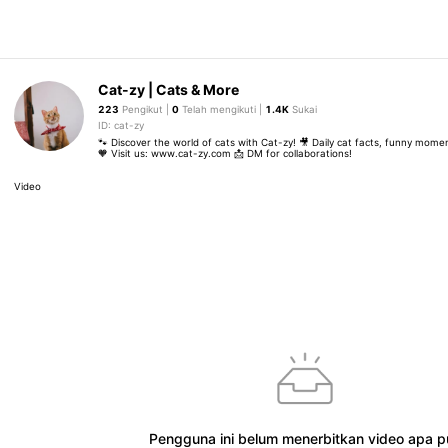
Cat-zy | Cats & More
223
Pengikut |
0
Telah mengikuti |
1.4K
Sukai
ID: cat-zy
🐾 Discover the world of cats with Cat-zy! 🎥 Daily cat facts, funny mome
🧡 Visit us: www.cat-zy.com 📩 DM for collaborations!
Video
Pengguna ini belum menerbitkan video apa p