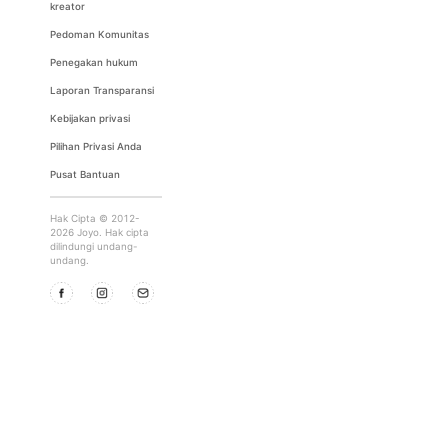
kreator
Pedoman Komunitas
Penegakan hukum
Laporan Transparansi
Kebijakan privasi
Pilihan Privasi Anda
Pusat Bantuan
Hak Cipta © 2012-
2026 Joyo. Hak cipta
dilindungi undang-
undang.