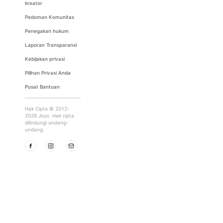
kreator
Pedoman Komunitas
Penegakan hukum
Laporan Transparansi
Kebijakan privasi
Pilihan Privasi Anda
Pusat Bantuan
Hak Cipta © 2012-
2026 Joyo. Hak cipta
dilindungi undang-
undang.