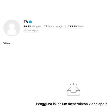
TA
26.7K
Pengikut |
15
Telah mengikuti |
219.9K
Sukai
ID: canalgov
Video
Pengguna ini belum menerbitkan video apa p