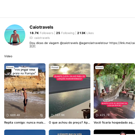
Caiotravels
18.7K
Followers |
25
Following |
213K
Likes
ID: caiotravels
Dou dicas de viagem @caiotravels @agenciatravelstour https://link.me/ca
🇧🇷
Video
Pinned
Pinned
Pinned
689.4K
107.9K
425.7K
Repita comigo: nunca mais r
O que achou do preço? Apr
Você ficaria hospedado aqu
eclamar de Arraial do Cabo!
oveita e marca seus amigos
i? Aproveita pra marcar seu
que topariam ir com você
#
s amigos que topariam dorm
dicasdeviagem
#lencoismar
ir na casa de árvore com vo