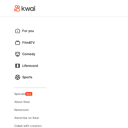
For you
Film&TV
Comedy
Liferecord
Sports
Specials
New
About Kwai
Newsroom
Advertise on Kwai
Collab with creators