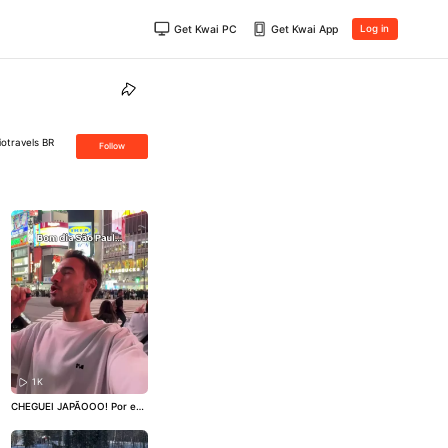
Get Kwai PC
Get Kwai App
Log in
iotravels BR
Follow
1K
CHEGUEI JAPÃOOO! Por ess
a nem eu esperava 😭❤️ For
am 29 horas de viagem pra
chegar até aqui e agora pos