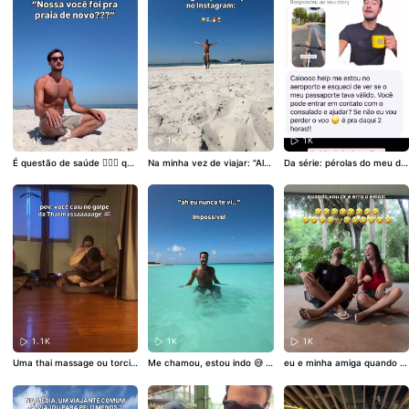
anhenses
#Maranhão
cê
#dicasdeviagem
#Para
#
alterdochao
1K
1K
1K
É questão de saúde 🤷🏻‍♂️ que
Na minha vez de viajar: "Aler
Da série: pérolas do meu dir
m concorda? Isso aqui resol
ta severo ⚠️ Condição para
ect 💎 hoje foi o dia de resol
ve boa parte dos meus prob
raios, vento e granizo" 🤡 m
ver os problemas de Fabian
lemas 🌊 @caiotravels
anda pra aquele amigo pé fr
a e Marcos 🥰 o que vocês r
io! @caiotravels
esponderiam?
#euacreditoe
mmilagres
1.1K
1K
1K
Uma thai massage ou torcic
Me chamou, estou indo 😅 q
eu e minha amiga quando c
olo misterioso? Só quem foi
uem se indentifica? @caiotr
hove na viagem:
pra Tailândia e topou fazer u
avels
ma "Thai masaaaaaaaage"