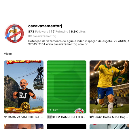
cacavazamentorj
873
Followers |
17
Following |
6.9K
Likes
ID: cacavazamentorj
Detecção de vazamento de água e vídeo inspeção de esgoto. 22 ANOS, 
97045-2151 www.cacavazamentorj.com.br.
Video
1.4K
1.2K
1.2K
💙 CAÇA VAZAMENTO RJ | V
🇧🇷⚽ EM CAMPO PELO BR
⚽🎙️ Rádio Costa Mix e Caça
ALORIZANDO OS CARIOCAS
ASIL E CONTRA O DESPERDÍ
Vazamento RJ Juntos Meten
Uma empresa do Rio de Jan
CIO DE ÁGUA! ⚽🇧🇷 Na Co
do um Golaço na Copa do M
eiro, feita para atender e pr
pa do Mundo, os craques bu
undo! A parceria entre a Rá