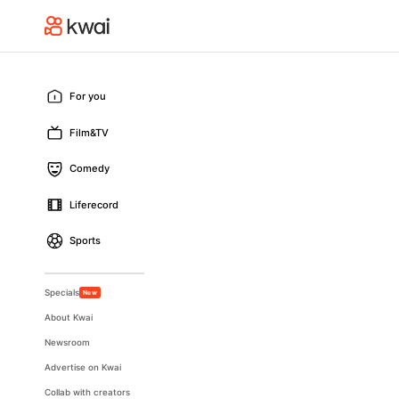
For you
Film&TV
Comedy
Liferecord
Sports
Specials
New
About Kwai
Newsroom
Advertise on Kwai
Collab with creators