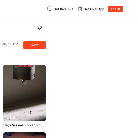
Get Kwai PC
Get Kwai App
Log in
ABNT, CFT. 21
Follow
1.6K
Caça Vazamento RJ com Na
ldir Mello: mais de 20 anos r
evolucionando a caça a vaz
amentos no Brasil com tecn