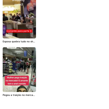
675
Esposa quebra tudo no shop
ping...
#Traição
#flagra
#cas
al
1.5K
Pegou a traição no mercado
😱
#flagra
#Traição
#relacio
namento
#familia
#fy