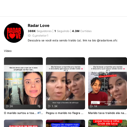
Radar Love
386K
Seguidores |
1
Seguindo |
4.3M
Curtidas
ID: O_protetor1
Descubra se você esta sendo traído (a). link na bio @radarlove.ofc
Vídeo
2K
1.3K
1K
O marido surtou a toa...
#Tr
Pegou o marido no flagra co
Marido tava traindo ela na o
aição
#Barraco
#casal
#fy
m a vizinha...
#Traição
#flag
bra...
#Traição
#flagra
#cas
ra
#casal
al
#kwai