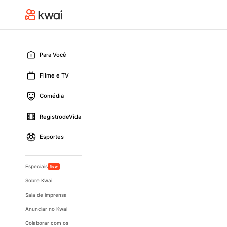
Para Você
Filme e TV
Comédia
RegistrodeVida
Esportes
Especiais
New
Sobre Kwai
Sala de imprensa
Anunciar no Kwai
Colaborar com os