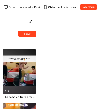
Obter o computador Kwai
Obter o aplicativo Kwai
Fazer login
Seguir
1K
Olha como ele trata a mã
e...
#familia
#filho
#KwaiBras
il
#Barraco