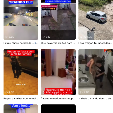
2.6K
922
129.2K
Levou chifre na balada...
#c
Que covardia ele fez com a
Essa traição foi inacreditáve
asal
#Traição
#Barraco
#Kw
esposa...
#Traição
#casal
#
l..
#Traição
#casal
#Barraco
aiBrasil
#maisviews
Marido
#kwai
#maisviews
1.8K
1K
1.7K
Pegou a mulher com o melh
flagrou o marido no shoppin
traindo o marido dentro de
or amigo...
#Traição
#casal
g com outra...
#casal
#Traiç
casa...
#Traição
#sofrência
#Treta
#Marido
#Notícia
ão
#kwai
#amante
#casal
#separacao