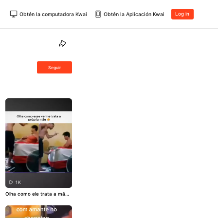
Obtén la computadora Kwai
Obtén la Aplicación Kwai
Log in
Seguir
1K
Olha como ele trata a mã
e...
#familia
#filho
#KwaiBras
il
#Barraco