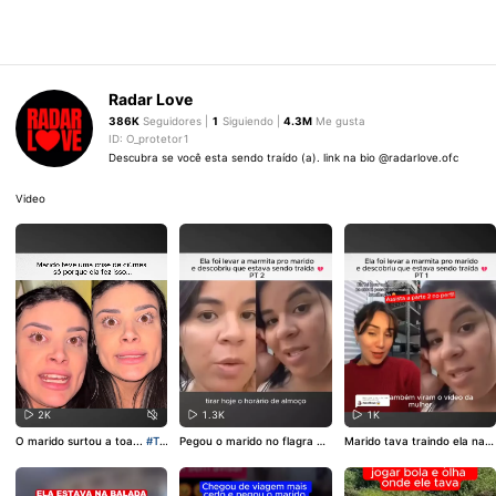
Radar Love
386K
Seguidores |
1
Siguiendo |
4.3M
Me gusta
ID: O_protetor1
Descubra se você esta sendo traído (a). link na bio @radarlove.ofc
Video
2K
1.3K
1K
O marido surtou a toa...
#Tr
Pegou o marido no flagra co
Marido tava traindo ela na o
aição
#Barraco
#casal
#fy
m a vizinha...
#Traição
#flag
bra...
#Traição
#flagra
#cas
ra
#casal
al
#kwai