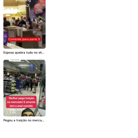
675
Esposa quebra tudo no shop
ping...
#Traição
#flagra
#cas
al
1.5K
Pegou a traição no mercado
😱
#flagra
#Traição
#relacio
namento
#familia
#fy