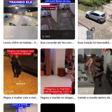
2.6K
922
129.2K
Levou chifre na balada...
#c
Que covardia ele fez com a
Essa traição foi inacreditáve
asal
#Traição
#Barraco
#Kw
esposa...
#Traição
#casal
#
l..
#Traição
#casal
#Barraco
aiBrasil
#maisviews
Marido
#kwai
#maisviews
1.8K
1K
1.7K
Pegou a mulher com o melh
flagrou o marido no shoppin
traindo o marido dentro de
or amigo...
#Traição
#casal
g com outra...
#casal
#Traiç
casa...
#Traição
#sofrência
#Treta
#Marido
#Notícia
ão
#kwai
#amante
#casal
#separacao