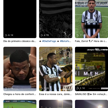
Botafogo
#Futebol
#Treino
#Futebol
otafogo
#motion
6.1K
4.7K
11.6K
Dia do primeiro clássico do a
🔥
#DiaDeFogo
🔥
#Botafogo
Fala, Zorro! 🎙️🗡️ Hora de con
no no Nilton Santos! PRA CI
#Futebol
#jogo
hecer algumas curiosidades
MA, GLORIOSO! 🔥💪
#Vamo
do novo lateral-direito alvin
sBOTAFOGO
egro! 🔥⚽️
#VamosBOTAFOG
O
#Botafogo
#resenha
#Fut
ebol
4.6K
7.2K
2.1K
Chegou a hora de conferir o
Essa é a nossa cara, Júnior!
SAVALISO 🔟🔥 Em votação
s bastidores do triunfo alvin
🔥💪🏾 Daqui a pouco, às 20
nas redes do Glorioso, Savar
egro sobre o Volta Redonda!
h, tem bastidores na Botafo
ino foi eleito o Craque Parim
📹⚽️
#VamosBOTAFOGO
🔗
go TV com tudo sobre a vitó
atch da vitória sobre o Volta
Vídeo completo no canal alv
ria de ontem. 📹⚽️
#VamosB
Redonda! ⭐️🗳️
#VamosBOTA