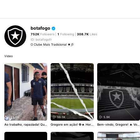
botafogo
752K
Followers |
1
Following |
308.7K
Likes
ID: botafogofr
O Clube Mais Tradicional ★彡
Video
15.6K
10.1K
5.9K
Ao trabalho, rapaziada! Qua
Gregore em ação! ⚽🔥 Hora
Bem-vindo, Gregore! 🔥 Vola
rta-feira é dia de estrear na
de conferir os lances do mei
nte de 29 anos assina com
Conmebol Libertadores!
o-campista alvinegro. ▶️
#V
o Botafogo até o fim de 202
💪🏾🔥
#VamosBOTAFOGO
#
amosBOTAFOGO
#Botafogo
6! ✍🏾
#VamosBOTAFOGO
#B