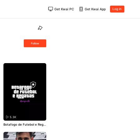
Get Kwai PC
Get Kwai App
Log in
Follow
5.3K
Botafogo de Futebol e Rega
tas apresenta o novo reforç
o do meio-campo alvinegro.
🎮⚽
#VamosBOTAFOGO
#Bo