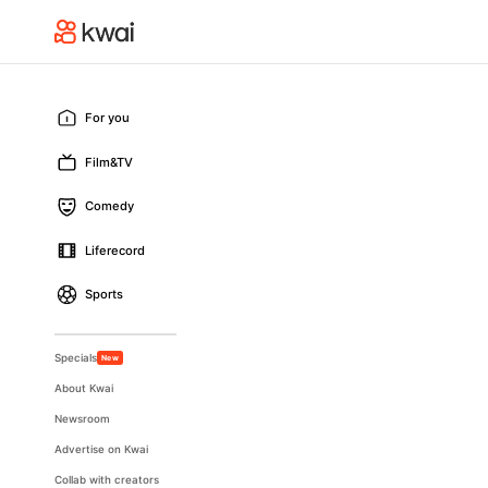
For you
Film&TV
Comedy
Liferecord
Sports
Specials
New
About Kwai
Newsroom
Advertise on Kwai
Collab with creators