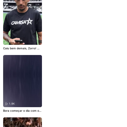
tafogo
#Futebol
#contrataç
ão
5.5K
Caiu bem demais, Zorro! 🔥
👔
#VamosBOTAFOGO
#Bota
fogo
#edit
#Futebol
1.9K
Bora começar o dia com o â
ngulo do campo dos três gol
s do Glorioso! 🔥🚀
#VamosB
OTAFOGO
#Botafogo
#Fute
bol