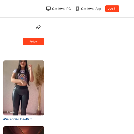
Get Kwai PC
Get Kwai App
Log in
Follow
544
#VivaOSãoJoãoRaiz