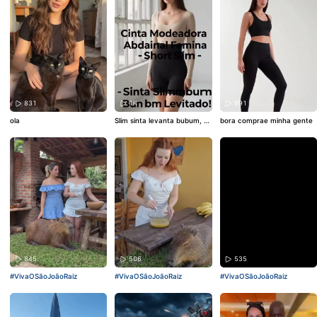
831
1K
991
ola
Slim sinta levanta bubum, M
bora comprae minha gente
antenha a proporção de tel
a original.
845
506
535
#VivaOSãoJoãoRaiz
#VivaOSãoJoãoRaiz
#VivaOSãoJoãoRaiz