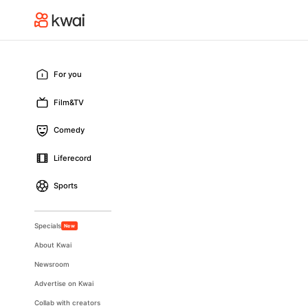
For you
Film&TV
Comedy
Liferecord
Sports
Specials
New
About Kwai
Newsroom
Advertise on Kwai
Collab with creators