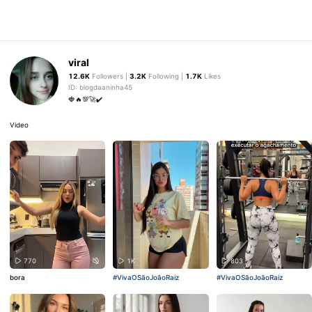
viral
12.6K
Followers |
3.2K
Following |
1.7K
Likes
ID: blogdaaninha45
🍓🔥💯🚀✔️
Video
770
1K
803
bora
#VivaOSãoJoãoRaiz
#VivaOSãoJoãoRaiz