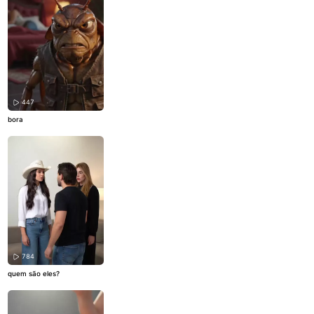
447
bora
784
quem são eles?