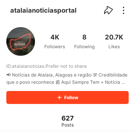
kwaikwaikwaikwaikwaikwaikwaikwaikwaikwai
kwaikwaikwaikwaikwaikwaikwaikwaikwaikwaikwaikwai
atalaianoticiasportal
kwaikwaikwaikwaikwaikwaikwaikwai
kwaikwaikwaikwaikwaikwaikwaikwaikwaikwaikwaikwai
kwaikwaikwaikwaikwaikwaikwaikwai
kwaikwaikwaikwaikwaikwaikwaikwaikwaikwaikwaikwai
4K
8
20.7K
kwaikwaikwaikwaikwaikwaikwaikwai
Followers
Following
Likes
kwaikwaikwaikwaikwaikwaikwaikwaikwaikwaikwaikwai
kwaikwaikwaikwaikwaikwaikwaikwai
kwaikwaikwaikwaikwaikwaikwaikwaikwaikwaikwaikwai
kwaikwaikwaikwaikwaikwaikwaikwai
ID:
atalaianoticias
.
Prefer not to share
kwaikwaikwaikwaikwaikwaikwaikwaikwaikwaikwaikwai
📢 Notícias de Atalaia, Alagoas e região 💯 Credibilidade
kwaikwaikwaikwaikwaikwaikwaikwai
que o povo reconhece 📰 Aqui Sempre Tem + Notícia 💻
kwaikwaikwaikwaikwaikwaikwaikwaikwaikwaikwaikwai
Acesse nosso Portal
kwaikwaikwaikwaikwaikwaikwaikwai
Follow
kwaikwaikwaikwaikwaikwaikwaikwaikwaikwaikwaikwai
kwaikwaikwaikwaikwaikwaikwaikwai
kwaikwaikwaikwaikwaikwaikwaikwaikwaikwaikwaikwai
kwaikwaikwaikwaikwaikwaikwaikwai
627
kwaikwaikwaikwaikwaikwaikwaikwaikwaikwaikwaikwai
Posts
kwaikwaikwaikwaikwaikwaikwaikwai