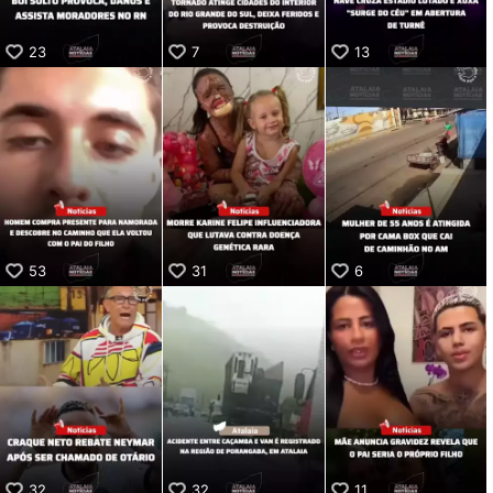
23
7
13
53
31
6
32
32
11