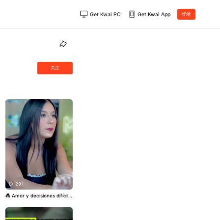
Get Kwai PC
Get Kwai App
登录
关注
291
💑 Amor y decisiones difícile
s ⚽️😅 ¿Parley VIP o el Parley
Clásico? 🏀⚽ Una divertida d
isputa, donde la decisión cor