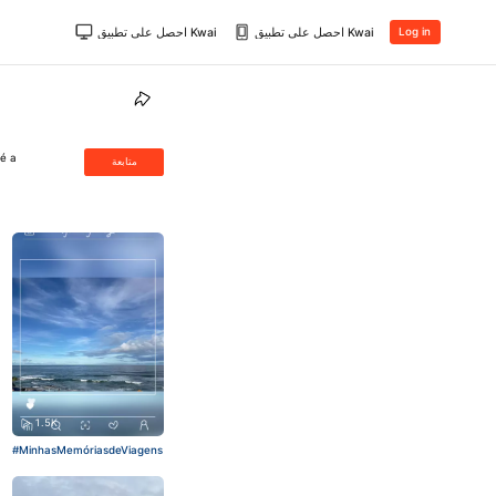
احصل على تطبيق Kwai
احصل على تطبيق Kwai
Log in
é a
متابعة
1.5K
#MinhasMemóriasdeViagens