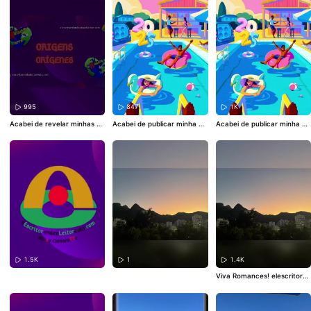
995
847
1K
Acabei de revelar minhas Re
Acabei de publicar minha Re
Acabei de publicar minha Re
cordações 2025. Está pront
trospectiva do Ano Kwai 20
trospectiva do Ano Kwai 20
o para ver as suas?
#Retros
25! Está repleta de moment
25! Está repleta de moment
pectiva2025
os incríveis! Clique para ver
os incríveis! Clique para ver
>>
#Retrospectiva2025
>>
#Retrospectiva2025
1.5K
1
1.4K
Viva Romances! elescritordo
ndeestaellector.com