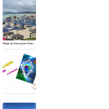
901
Plagia da Conceição Praia d
a Joaquina / Floripa Viva Ro
mances! Elescritordondeest
aellector.com
1.2K