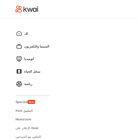
لك
السينما والتلفزيون
كوميديا
سجل الحياة
رياضة
Specials
New
Kwai التطبيق
Newsroom
الإعلان على Kwai
التعاون مع المبدعين