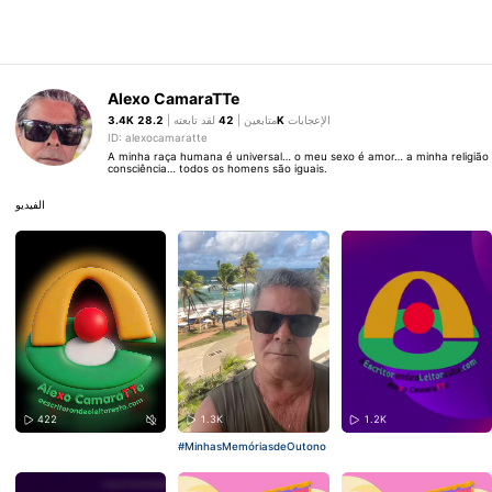
Alexo CamaraTTe
3.4K
لقد تابعته |
42
متابعين |
28.2K
الإعجابات
ID: alexocamaratte
A minha raça humana é universal… o meu sexo é amor… a minha religião 
consciência… todos os homens são iguais.
الفيديو
422
1.3K
1.2K
#MinhasMemóriasdeOutono