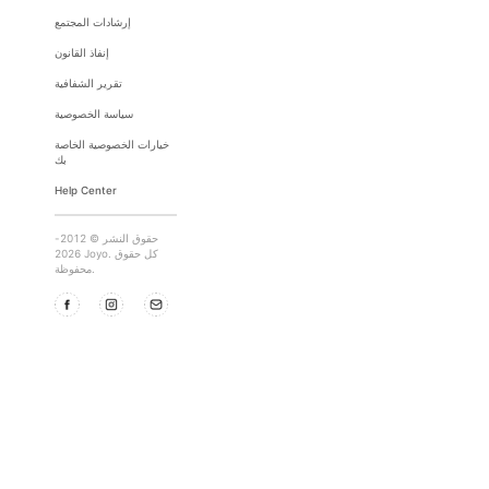
إرشادات المجتمع
إنفاذ القانون
تقرير الشفافية
سياسة الخصوصية
خيارات الخصوصية الخاصة
بك
Help Center
حقوق النشر © 2012-
2026 Joyo. كل حقوق
محفوظة.