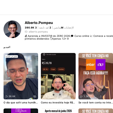
Alberto.Pompeu
390.9K
لقد تابعته |
2
متابعين |
3M
الإعجابات
ID: alberto.pompeu
💰 Aprenda a INVESTIR do ZERO 2026 🎓 Curso online 📈 Comece a receb
primeiros dividendos 👇Apenas 12x 9
الفيديو
ملصق في المقدمة
36.6K
1.1K
1.3K
O dia que sofri uma humilha
Como eu investiria hoje R$2
Se você tem conta no Inter
ção…
0,00 na prática
ou na Nubank, faça isso ago
ra