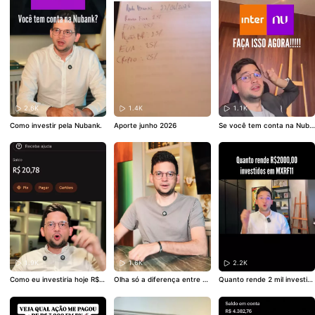
2.6K
1.4K
1.1K
Como investir pela Nubank.
Aporte junho 2026
Se você tem conta na Nuba
nk ou no banco inter, faça is
so agora
1.9K
1.6K
2.2K
Como eu investiria hoje R$ 2
Olha só a diferença entre o
Quanto rende 2 mil investid
0
João e o Carlos…
os em MXRF11?