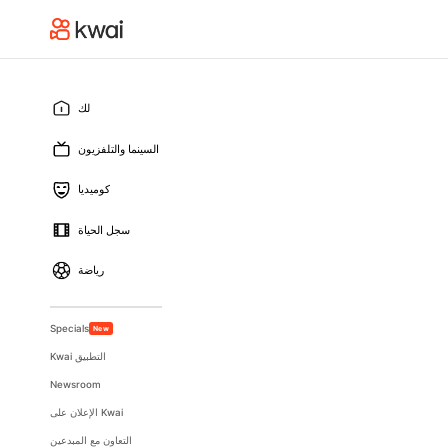
لك
السينما والتلفزيون
كوميديا
سجل الحياة
رياضة
Specials
New
Kwai التطبيق
Newsroom
الإعلان على Kwai
التعاون مع المبدعين