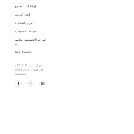
إرشادات المجتمع
إنفاذ القانون
تقرير الشفافية
سياسة الخصوصية
خيارات الخصوصية الخاصة
بك
Help Center
حقوق النشر © 2012-
2026 Joyo. كل حقوق
محفوظة.