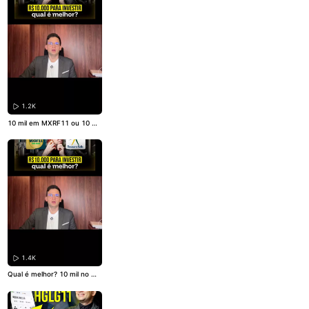
1.2K
10 mil em MXRF11 ou 10 mil
no tesouro selic, qual rende
mais?
1.4K
Qual é melhor? 10 mil no MX
RF11 ou 10 mil no tesouro s
elic