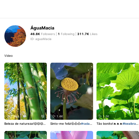
ÁguaMacia
46.8K
Followers |
1
Following |
311.7K
Likes
ID: aguaMacia
Video
1.8K
1.4K
1.3K
Beleza de natureza!😃😃😃
#k
Sinto-me feliz!👍👍👍
#radark
Tão bonito!🔥🔥🔥
#kwaibrasil
waivideo
#Paisagem
#Natur
waibr
#Paisagem
#Natureza
#Paisagem
#Natureza
eza