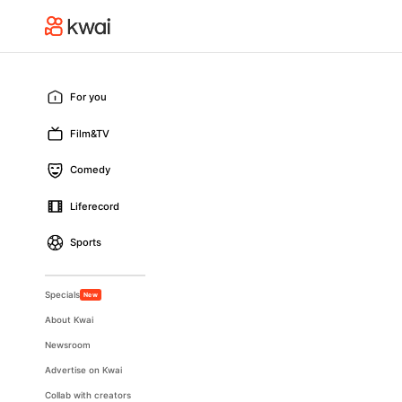
For you
Film&TV
Comedy
Liferecord
Sports
Specials
New
About Kwai
Newsroom
Advertise on Kwai
Collab with creators