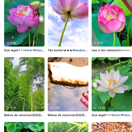
1.2K
1.2K
678
Que legal!⭐⭐⭐
#viral
#Paisag
Tão bonito!🔥🔥🔥
#kwaibrasil
Isso é tão relaxante!👀👀👀
#
em
#Natureza
#Paisagem
#Natureza
pravoce
#Paisagem
#Nature
za
1.2K
1.5K
12.6K
Beleza de natureza!😃😃😃
#v
Beleza de natureza!😃😃😃
#v
Que legal!⭐⭐⭐
#viral
#Paisag
ideo
#Paisagem
#Natureza
ideo
#Paisagem
#Natureza
em
#Natureza