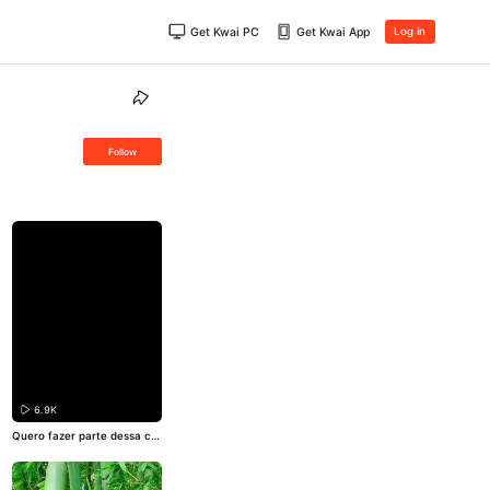
Get Kwai PC
Get Kwai App
Log in
Follow
6.9K
Quero fazer parte dessa ce
na!👏👏👏#
#Paisagem
#Nat
ureza