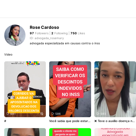
Rose Cardoso
97
Followers |
2
Following |
750
Likes
ID: advogada_rosemary
advogada especializada em causas contra o inss
Video
691
586
593
#
Você sabia que pode estar t
❌ Teve o auxílio-doença neg
endo descontos indevidos n
ado pelo INSS, mesmo com
a sua aposentadoria do INS
depressão ou ansiedade? Vo
S? 💸 Empréstimos não reco
cê não está sozinho(a)! 🧠 A