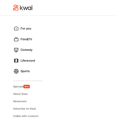
For you
Film&TV
Comedy
Liferecord
Sports
Specials
New
About Kwai
Newsroom
Advertise on Kwai
Collab with creators