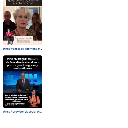
ca AuxilioDoenca
462
#inss
#pessoas
#homens
#m
ulheres
992
#inss
#previdenciasocial
#id
oso
#trabalhador
#diadotrab
alho