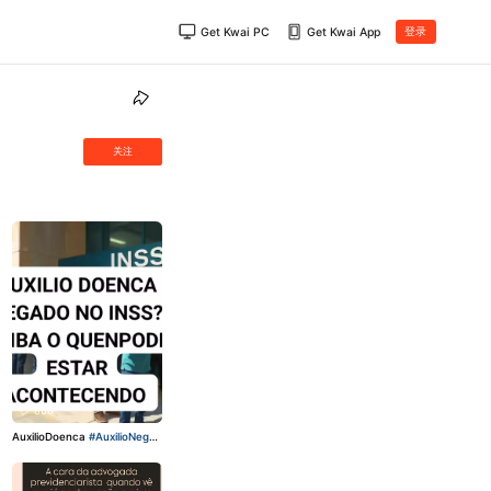
Get Kwai PC
Get Kwai App
登录
关注
866
AuxilioDoenca
#AuxilioNegad
o
#DireitosDoTrabalhador
#I
NSS
#PericiaINSS
#Advogad
oPrevidenciario
AuxilioDoen