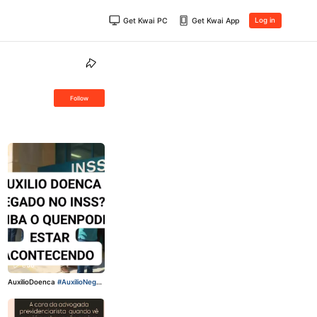
Get Kwai PC
Get Kwai App
Log in
Follow
866
AuxilioDoenca
#AuxilioNegad
o
#DireitosDoTrabalhador
#I
NSS
#PericiaINSS
#Advogad
oPrevidenciario
AuxilioDoen