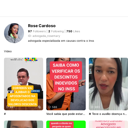
Rose Cardoso
97
Followers |
2
Following |
750
Likes
ID: advogada_rosemary
advogada especializada em causas contra o inss
Video
691
586
593
#
Você sabia que pode estar t
❌ Teve o auxílio-doença neg
endo descontos indevidos n
ado pelo INSS, mesmo com
a sua aposentadoria do INS
depressão ou ansiedade? Vo
S? 💸 Empréstimos não reco
cê não está sozinho(a)! 🧠 A