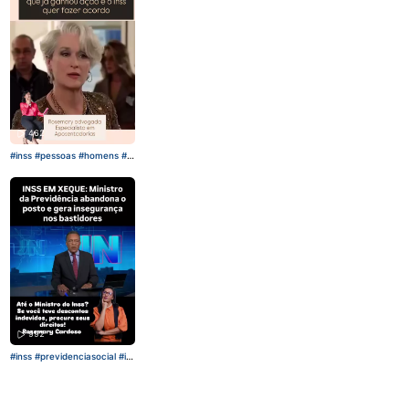
ca AuxilioDoenca
462
#inss
#pessoas
#homens
#m
ulheres
992
#inss
#previdenciasocial
#id
oso
#trabalhador
#diadotrab
alho