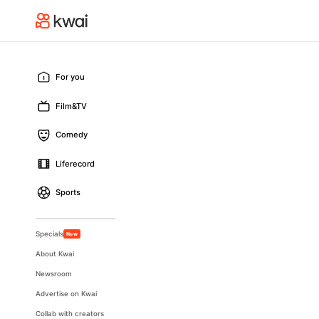
For you
Film&TV
Comedy
Liferecord
Sports
Specials
New
About Kwai
Newsroom
Advertise on Kwai
Collab with creators